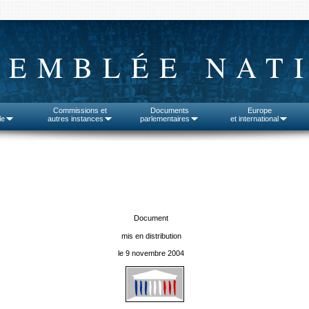
SEMBLÉE NAT
Commissions et
Documents
Europe
le
autres instances
parlementaires
et international
Document
mis en distribution
le 9 novembre 2004