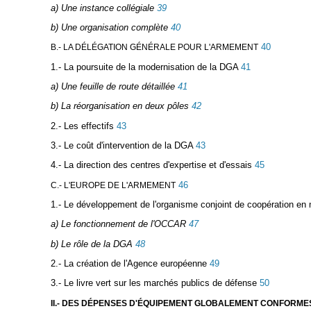
a) Une instance collégiale
39
b) Une organisation complète
40
40
B.- LA DÉLÉGATION GÉNÉRALE POUR L'ARMEMENT
1.- La poursuite de la modernisation de la DGA
41
a) Une feuille de route détaillée
41
b) La réorganisation en deux pôles
42
2.- Les effectifs
43
3.- Le coût d'intervention de la DGA
43
4.- La direction des centres d'expertise et d'essais
45
46
C.- L'EUROPE DE L'ARMEMENT
1.- Le développement de l'organisme conjoint de coopération en
a) Le fonctionnement de l'OCCAR
47
b) Le rôle de la DGA
48
2.- La création de l'Agence européenne
49
3.- Le livre vert sur les marchés publics de défense
50
II.- DES DÉPENSES D'ÉQUIPEMENT GLOBALEMENT CONFORM