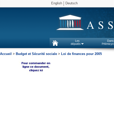
English
Deutsch
AS
Les
Dans
députés
l'Hémicyc
Accueil
>
Budget et Sécurité sociale
>
Loi de finances pour 2005