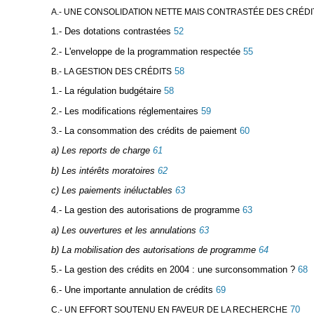
A.- UNE CONSOLIDATION NETTE MAIS CONTRASTÉE DES CRÉDI
1.- Des dotations contrastées
52
2.- L'enveloppe de la programmation respectée
55
58
B.- LA GESTION DES CRÉDITS
1.- La régulation budgétaire
58
2.- Les modifications réglementaires
59
3.- La consommation des crédits de paiement
60
a) Les reports de charge
61
b) Les intérêts moratoires
62
c) Les paiements inéluctables
63
4.- La gestion des autorisations de programme
63
a) Les ouvertures et les annulations
63
b) La mobilisation des autorisations de programme
64
5.- La gestion des crédits en 2004 : une surconsommation ?
68
6.- Une importante annulation de crédits
69
70
C.- UN EFFORT SOUTENU EN FAVEUR DE LA RECHERCHE