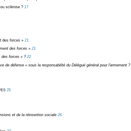
 ou sclérose ?
17
t des forces »
21
ement des forces »
21
 des forces » ?
22
ive de défense » sous la responsabilité du Délégué général pour l'armement ?
25
VES
nsions et de la réinsertion sociale
26