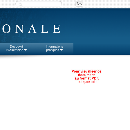
IONALE
Découvrir
Informations
l'Assemblée
pratiques