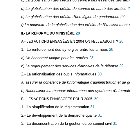
c) La globalisation des crédits du service des essences des ar
d) La globalisation des crédits du service de santé des armées
2
e) La globalisation des crédits d'une légion de gendarmerie
27
f) La poursuite de la globalisation des crédits de l'établissement
28
II.- LA RÉFORME DU MINISTÈRE
28
A.- LES ACTIONS ENGAGÉES EN 2004 ONT-ELLE ABOUTI ?
1.- Le renforcement des synergies entre les armées
28
a) Un économat unique pour les armées
28
b) Le regroupement des services d'archives de la défense
29
2.- La rationalisation des outils informatiques
30
a) assurer la cohérence de l'informatique d'administration et de g
b) Rationaliser les réseaux interarmées des systèmes d'informat
30
B.- LES ACTIONS ENVISAGÉES POUR 2005.
1.- La simplification de la réglementation
31
2.- Le développement de la démarche qualité
31
3.- La déconcentration de la gestion du personnel civil
31