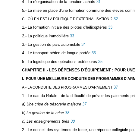
4.- La réorganisation de la fonction achats
31
5.- La mise en place d'une formation commune des élèves comm
32
C.- OÙ EN EST LA POLITIQUE D'EXTERNALISATION ?
1.- La formation initiale des pilotes d'hélicoptères
33
2.- La politique immobilière
33
3.- La gestion du parc automobile
34
4.- Le transport aérien de longue portée
35
5.- La logistique des opérations extérieures
35
CHAPITRE II.- LES DÉPENSES D'ÉQUIPEMENT : POUR 
I.- POUR UNE MEILLEURE CONDUITE DES PROGRAMMES D'A
37
A.- LA CONDUITE DES PROGRAMMES D'ARMEMENT
1.- Le cas du Rafale : de la difficulté de prévoir les paiements pré
a) Une crise de trésorerie majeure
37
b) La gestion de la crise
38
c) Les enseignements tirés
38
2.- Le conseil des systèmes de force, une réponse collégiale po