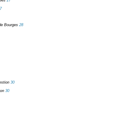
mées
27
7
 de Bourges
28
estion
30
ion
30