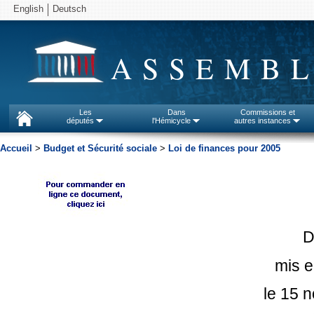
English
Deutsch
ASSEMBL
Les
Dans
Commissions et
députés
l'Hémicycle
autres instances
Accueil
>
Budget et Sécurité sociale
>
Loi de finances pour 2005
D
mis e
le 15 