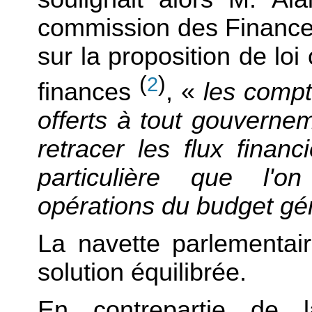
commission des Finance
sur la proposition de loi
(
)
2
finances
, «
les compt
offerts à tout gouverne
retracer les flux financ
particulière que l'o
opérations du budget gé
La navette parlementa
solution équilibrée.
En contrepartie de 