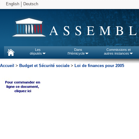
English
Deutsch
ASSEMBL
Les
Dans
Commissions et
députés
l'Hémicycle
autres instances
Accueil
>
Budget et Sécurité sociale
>
Loi de finances pour 2005