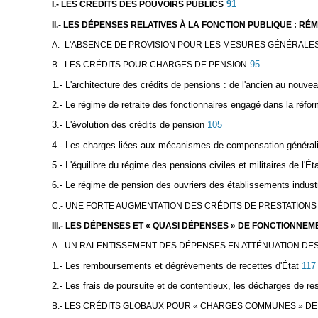
91
I.- LES CRÉDITS DES POUVOIRS PUBLICS
II.- LES DÉPENSES RELATIVES À LA FONCTION PUBLIQUE : R
A.- L'ABSENCE DE PROVISION POUR LES MESURES GÉNÉRAL
95
B.- LES CRÉDITS POUR CHARGES DE PENSION
1.- L'architecture des crédits de pensions : de l'ancien au nouv
2.- Le régime de retraite des fonctionnaires engagé dans la réfo
3.- L'évolution des crédits de pension
105
4.- Les charges liées aux mécanismes de compensation généralis
5.- L'équilibre du régime des pensions civiles et militaires de l'Ét
6.- Le régime de pension des ouvriers des établissements industri
C.- UNE FORTE AUGMENTATION DES CRÉDITS DE PRESTATIONS
III.- LES DÉPENSES ET « QUASI DÉPENSES » DE FONCTIONN
A.- UN RALENTISSEMENT DES DÉPENSES EN ATTÉNUATION DES
1.- Les remboursements et dégrèvements de recettes d'État
117
2.- Les frais de poursuite et de contentieux, les décharges de re
B.- LES CRÉDITS GLOBAUX POUR « CHARGES COMMUNES » D