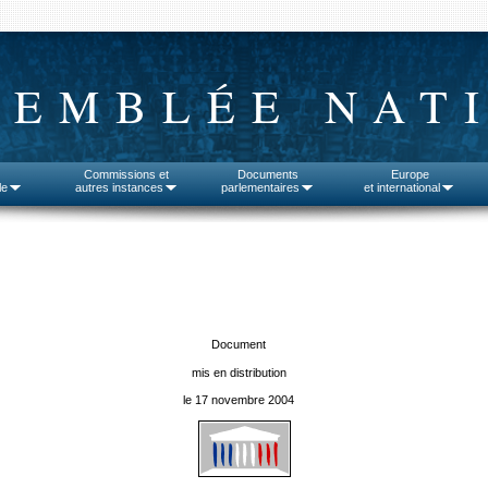
SEMBLÉE NAT
Commissions et
Documents
Europe
le
autres instances
parlementaires
et international
Document
mis en distribution
le 17 novembre 2004