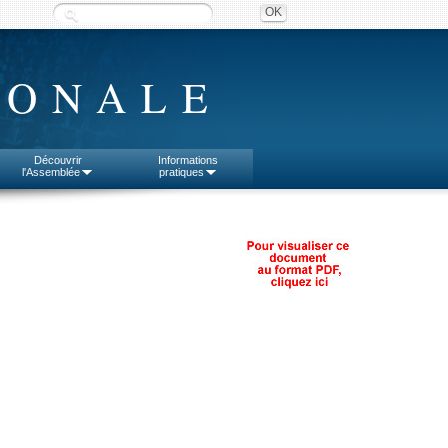
IONALE
Découvrir
Informations
l'Assemblée
pratiques