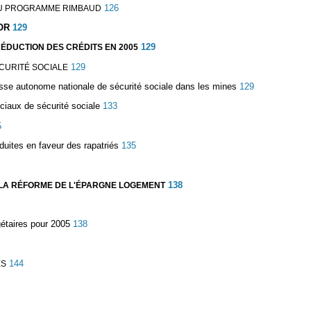
126
E DU PROGRAMME RIMBAUD
OR
129
129
RÉDUCTION DES CRÉDITS EN 2005
129
ÉCURITÉ SOCIALE
caisse autonome nationale de sécurité sociale dans les mines
129
éciaux de sécurité sociale
133
5
duites en faveur des rapatriés
135
138
R LA RÉFORME DE L'ÉPARGNE LOGEMENT
étaires pour 2005
138
144
ES