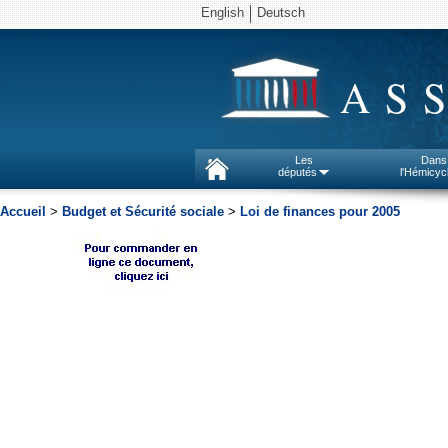
English
Deutsch
AS
Les
Dans
députés
l'Hémicyc
Accueil
>
Budget et Sécurité sociale
>
Loi de finances pour 2005