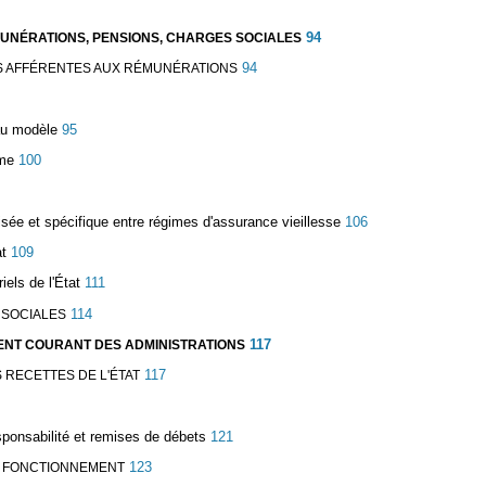
94
ÉMUNÉRATIONS, PENSIONS, CHARGES SOCIALES
94
ES AFFÉRENTES AUX RÉMUNÉRATIONS
eau modèle
95
rme
100
ée et spécifique entre régimes d'assurance vieillesse
106
at
109
els de l'État
111
114
 SOCIALES
117
EMENT COURANT DES ADMINISTRATIONS
117
 RECETTES DE L'ÉTAT
sponsabilité et remises de débets
121
123
E FONCTIONNEMENT