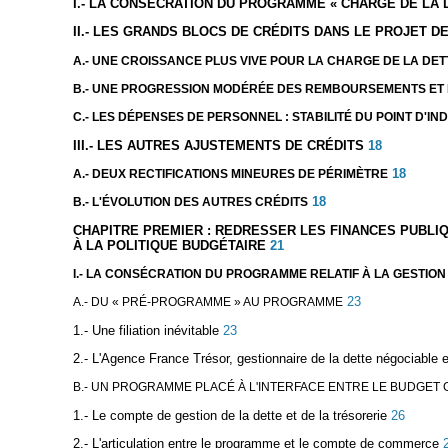
I.- LA CONSÉCRATION DU PROGRAMME « CHARGE DE LA D
II.- LES GRANDS BLOCS DE CRÉDITS DANS LE PROJET 
A.- UNE CROISSANCE PLUS VIVE POUR LA CHARGE DE LA DET
B.- UNE PROGRESSION MODÉRÉE DES REMBOURSEMENTS ET 
C.- LES DÉPENSES DE PERSONNEL : STABILITÉ DU POINT D'I
III.- LES AUTRES AJUSTEMENTS DE CRÉDITS
18
18
A.- DEUX RECTIFICATIONS MINEURES DE PÉRIMÈTRE
18
B.- L'ÉVOLUTION DES AUTRES CRÉDITS
CHAPITRE PREMIER : REDRESSER LES FINANCES PUBLI
À LA POLITIQUE BUDGÉTAIRE
21
I.- LA CONSÉCRATION DU PROGRAMME RELATIF À LA GESTION
23
A.- DU « PRÉ-PROGRAMME » AU PROGRAMME
1.- Une filiation inévitable
23
2.- L'Agence France Trésor, gestionnaire de la dette négociable et
B.- UN PROGRAMME PLACÉ À L'INTERFACE ENTRE LE BUDGET G
1.- Le compte de gestion de la dette et de la trésorerie
26
2.- L'articulation entre le programme et le compte de commerce
2