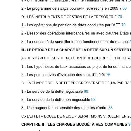
1.- Un instrument classique : les interventions directes sur le st
2.- Le programme de
swaps
pourra-t-il être repris en 2005 ?
68
70
D.- LES INSTRUMENTS DE GESTION DE LA TRÉSORERIE
1.- Les opérations de pension de titres conduites par l'AFT
70
2.- L'essor des opérations interbancaires ou avec d'autres État
3.- La nécessité de surveiller le bon fonctionnement du marché
7
III.- LE RETOUR DE LA CHARGE DE LA DETTE SUR UN SENTIE
A.- DES HYPOTHÈSES DE TAUX D'INTÉRÊT QUI REFLÈTENT LE « 
1.- Les hypothèses de taux associées au projet de loi de financ
2.- Les perspectives d'évolution des taux d'intérêt
76
B.- LA CHARGE DE LA DETTE PROGRESSERAIT DE 3,1% PAR RAP
1.- Le service de la dette négociable
80
2.- Le service de la dette non négociable
82
3.- Une augmentation sensible des recettes d'ordre
85
C.- L'EFFET « BOULE DE NEIGE » SERAIT MOINS VIRULENT EN 2
CHAPITRE II : LES CHARGES BUDGÉTAIRES COMMUNES
9