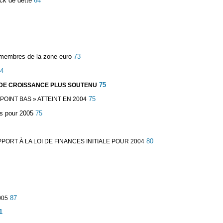
ock de dette
64
s membres de la zone euro
73
4
75
R DE CROISSANCE PLUS SOUTENU
75
POINT BAS » ATTEINT EN 2004
es pour 2005
75
80
PORT À LA LOI DE FINANCES INITIALE POUR 2004
87
005
1