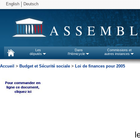
English
Deutsch
ASSEMBL
Les
Dans
Commissions et
députés
l'Hémicycle
autres instances
Accueil
>
Budget et Sécurité sociale
>
Loi de finances pour 2005
l