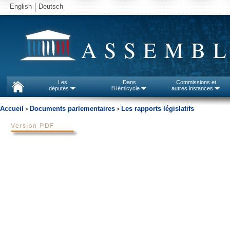
English
Deutsch
ASSEMBL
Les
Dans
Commissions et
députés
l'Hémicycle
autres instances
Accueil
Documents parlementaires
Les rapports législatifs
>
>