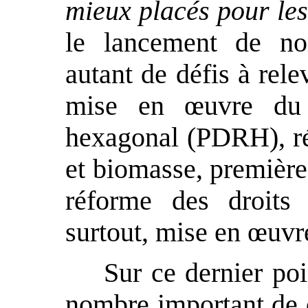
mieux placés pour les
le lancement de nom
autant de défis à rele
mise en
œ
uvre du
hexagonal (PDRH), réa
et biomasse, première
réforme des droits
surtout, mise en
œ
uvr
Sur ce dernier poi
nombre important de d