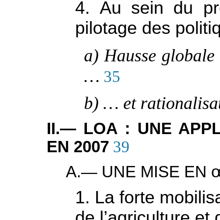
4. Au sein du p
pilotage des politi
a) Hausse globale
…
35
b) … et rationalis
II.— LOA : UNE APP
EN 2007
39
A.— UNE MISE EN
1. La forte mobili
de l’agriculture et