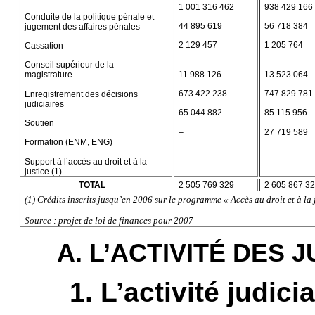
1 001 316 462
938 429 166
Conduite de la politique pénale et
44 895 619
56 718 384
jugement des affaires pénales
2 129 457
1 205 764
Cassation
Conseil supérieur de la
11 988 126
13 523 064
magistrature
673 422 238
747 829 781
Enregistrement des décisions
judiciaires
65 044 882
85 115 956
Soutien
–
27 719 589
Formation (ENM, ENG)
Support à l’accès au droit et à la
justice (1)
TOTAL
2 505 769 329
2 605 867 3
(1) Crédits inscrits jusqu’en 2006 sur le programme « Accès au droit et à la 
Source : projet de loi de finances pour 2007
A. L’ACTIVITÉ DES 
1. L’activité judicia