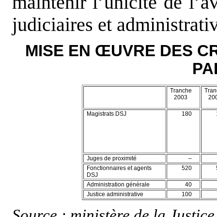
maintenir l’unicité de l’av
judiciaires et administrati
MISE EN
Œ
UVRE DES C
PA
Tranche
Tran
2003
20
Magistrats DSJ
180
Juges de proximité
–
Fonctionnaires et agents
520
DSJ
Administration générale
40
Justice administrative
100
Source : ministère de la Justice