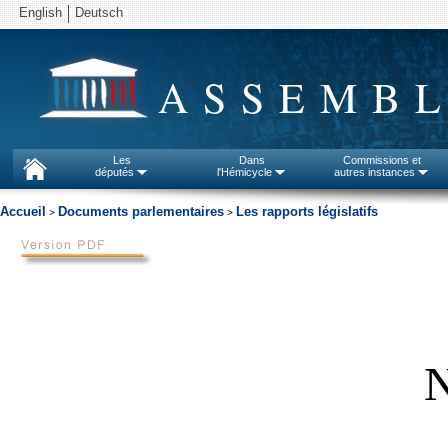
English
Deutsch
ASSEMBL
Les
Dans
Commissions et
députés
l'Hémicycle
autres instances
Accueil
Documents parlementaires
Les rapports législatifs
>
>