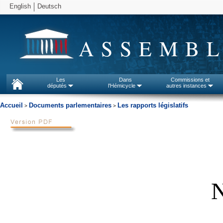
English
Deutsch
ASSEMBL
Les
Dans
Commissions et
députés
l'Hémicycle
autres instances
Accueil
Documents parlementaires
Les rapports législatifs
>
>