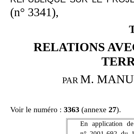
(n° 3341),
RELATIONS AVE
TERR
M. MANU
PAR
Voir le numéro :
3363
(annexe
27
).
En application de
n° 2001-692 du 