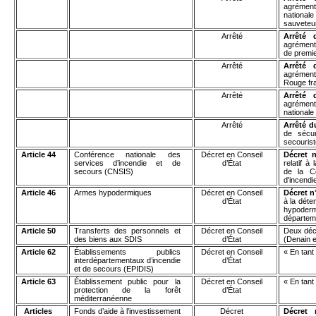
agrément
nationale
sauveteu
Arrêté
Arrêté 
agrément 
de premi
Arrêté
Arrêté 
agrément
Rouge fr
Arrêté
Arrêté 
agrément
nationale
Arrêté
Arrêté d
de sécur
secourist
Article 44
Conférence nationale des
Décret en Conseil
Décret 
services d’incendie et de
d’État
relatif à
secours (CNSIS)
de la Co
d'incendi
Article 46
Armes hypodermiques
Décret en Conseil
Décret n
d’État
à la déten
hypode
départeme
Article 50
Transferts des personnels et
Décret en Conseil
Deux décr
des biens aux SDIS
d’État
(Denain e
Article 62
Établissements publics
Décret en Conseil
« En tant
interdépartementaux d’incendie
d’État
et de secours (EPIDIS)
Article 63
Établissement public pour la
Décret en Conseil
« En tant
protection de la forêt
d’État
méditerranéenne
Articles
Fonds d’aide à l’investissement
Décret
Décret