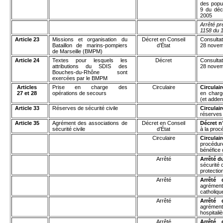
des popul
9 du déc
2005
Arrêté pr
1158 du 
Article 23
Missions et organisation du
Décret en Conseil
Consult
Bataillon de marins-pompiers
d’État
28 novem
de Marseille (BMPM)
Article 24
Textes pour lesquels les
Décret
Consult
attributions du SDIS des
28 novem
Bouches-du-Rhône sont
exercées par le BMPM
Articles
Prise en charge des
Circulaire
Circulai
27 et 28
opérations de secours
en charg
(et adden
Article 33
Réserves de sécurité civile
Circula
réserves 
Article 35
Agrément des associations de
Décret en Conseil
Décret n
sécurité civile
d’État
à la proc
Circulaire
Circula
procédur
bénéfice 
Arrêté
Arrêté d
sécurité 
protection
Arrêté
Arrêté
agrément
catholiqu
Arrêté
Arrêté
agrément 
hospitali
Arrêté
Arrêté