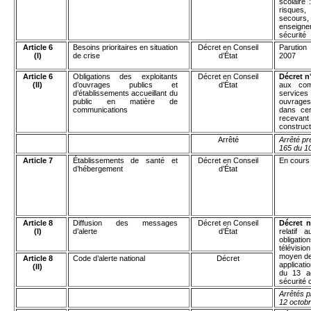
scolaire 
risques
secours,
enseign
sécurité
Article 6
Besoins prioritaires en situation
Décret en Conseil
Parution
(I)
de crise
d’État
2007
Article 6
Obligations des exploitants
Décret en Conseil
Décret n
(II)
d’ouvrages publics et
d’État
aux comm
d’établissements accueillant du
services
public en matière de
ouvrages 
communications
dans cer
recevant 
constructi
Arrêté
Arrêté pr
165 du 10
Article 7
Établissements de santé et
Décret en Conseil
En cours 
d’hébergement
d’État
Article 8
Diffusion des messages
Décret en Conseil
Décret 
(I)
d’alerte
d’État
relatif 
obligati
télévisi
moyen de
Article 8
Code d’alerte national
Décret
applicati
(II)
du 13 a
sécurité c
Arrêtés p
12 octobr