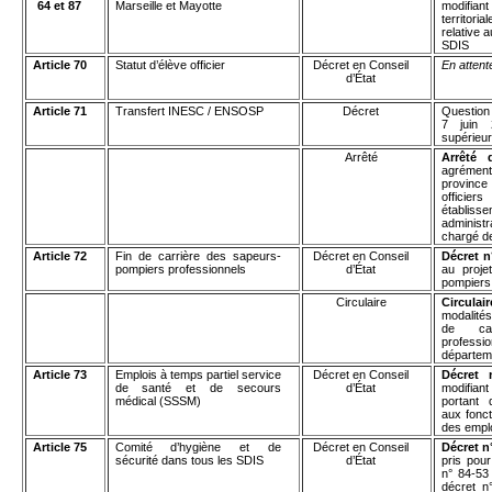
64 et 87
Marseille et Mayotte
modifian
territor
relative 
SDIS
Article 70
Statut d’élève officier
Décret en Conseil
En attent
d’État
Article 71
Transfert INESC / ENSOSP
Décret
Question 
7 juin 2
supérieur
Arrêté
Arrêté 
agrément 
province 
officier
établiss
administr
chargé de 
Article 72
Fin de carrière des sapeurs-
Décret en Conseil
Décret n
pompiers professionnels
d’État
au proje
pompiers
Circulaire
Circula
modalité
de car
profes
départeme
Article 73
Emplois à temps partiel service
Décret en Conseil
Décret 
de santé et de secours
d’État
modifiant
médical (SSSM)
portant d
aux fonc
des empl
Article 75
Comité d’hygiène et de
Décret en Conseil
Décret n
sécurité dans tous les SDIS
d’État
pris pour 
n° 84-53
décret n