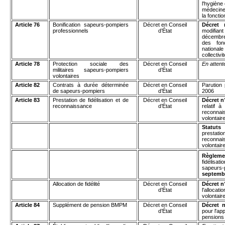
l'hygiène 
médecine
la fonctio
Article 76
Bonification sapeurs-pompiers
Décret en Conseil
Décret
professionnels
d’État
modifia
décembre
des fonc
nationa
collectivi
Article 78
Protection sociale des
Décret en Conseil
En attent
militaires sapeurs-pompiers
d’État
volontaires
Article 82
Contrats à durée déterminée
Décret en Conseil
Parution
de sapeurs-pompiers
d’État
2006
Article 83
Prestation de fidélisation et de
Décret en Conseil
Décret n
reconnaissance
d’État
relatif à
reconna
volontair
Statuts
d
presta
reconna
volontair
Règleme
fidélis
sapeurs-
septemb
Allocation de fidélité
Décret en Conseil
Décret n
d’État
l'alloca
volontair
Article 84
Supplément de pension BMPM
Décret en Conseil
Décret 
d’État
pour l'app
pensions c