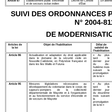
Article 87
Établissement public d’incendie
Décret en Conseil
En attent
et de secours océan indien
d’État
SUIVI DES ORDONNANCES PR
N° 2004-8
DE MODERNISATIO
Articles de
Objet de l’habilitation
Délai de
la loi
validité de
l’habilitation
Article 86
Actualisation et adaptation du droit applicable
« Au plus
dans le domaine de la sécurité civile en
tard le
Nouvelle-Calédonie, en Polynésie française et
dernier jour
dans les îles Wallis et Futuna
du dix-
huitième mois
suivant la
promulgation
de la loi »
Article 95
Mesures législatives nécessaires au
« Au plus
développement du volontariat dans le corps de
tard le
sapeurs-pompiers de la collectivité
dernier jour
départementale de Mayotte et à l’organisation
du douzième
et au fonctionnement du service d’incendie et
mois suivant
de secours de Mayotte
la
promulgation
de la loi »