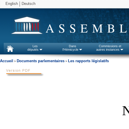
English
Deutsch
ASSEMBL
Les
Dans
Commissions et
députés
l'Hémicycle
autres instances
Accueil
Documents parlementaires
Les rapports législatifs
>
>