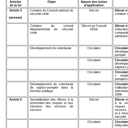
Articles
Objet
Nature des textes
de la loi
d’application
Article 3
Création du Conseil national de
Décret
Décret n
sécurité civile
création d
(annexe)
Création du conseil
Décret en Conseil
Décret n
départemental de sécurité
d’État
réduction
civile
composi
administr
Développement du volontariat
Circulaire
Circulai
développ
pompier
Circulaire
Circulai
dévelop
sapeurs-
Circulaire
Circulair
« emplo
pompiers
Développement du volontariat
Circulaire
Circulai
de sapeur-pompier dans la
l’utili
fonction publique
intermini
2006
Article 5
Sensibilisation des élèves à la
Décret
Décret n
prévention des risques et aux
à la sen
missions des services de
risques
secours
secours, 
et à l'e
sécurité
Circulaire
Circula
l'éducat