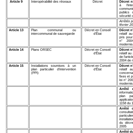
Article 9
Interopérabilité des réseaux
Décret
Décret n
à l'int
communic
publics
sécurité c
Arrêtés p
février 2
Article 13
Plan communal ou
Décret en Conseil
Décret n
intercommunal de sauvegarde
d’État
relatif 
pris pour
n° 200
modernisa
Article 14
Plans ORSEC
Décret en Conseil
Décret n
d’État
relatif a
de l'arti
2004 de m
Article 15
Installations soumises à un
Décret en Conseil
Décret n
plan particulier d’intervention
d’État
relatif a
(PPI)
concernan
fixes et p
loi n° 20
modernisa
Arrêté 
informat
plan par
applicati
1158 du 
Arrêté 
consultat
particul
installati
du décr
2005
Arrêté d