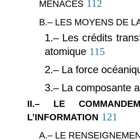
112
MENACES
B.– LES MOYENS DE L
1.– Les crédits tran
atomique
115
2.– La force océaniq
3.– La composante a
II.– LE COMMANDE
121
L’INFORMATION
A.– LE RENSEIGNEME