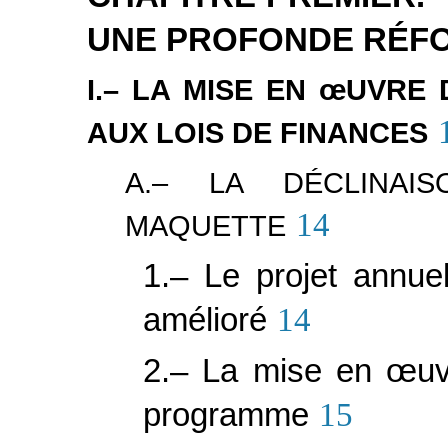
UNE PROFONDE RÉF
I.– LA MISE EN
œ
UVRE 
AUX LOIS DE FINANCES
A.– LA DÉCLINAI
14
MAQUETTE
1.– Le projet annu
amélioré
14
2.– La mise en
œ
u
programme
15