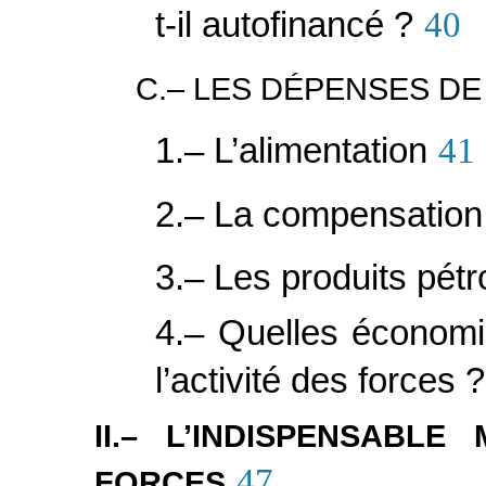
t-il autofinancé ?
40
C.– LES DÉPENSES D
1.– L’alimentation
41
2.– La compensation
3.– Les produits pétr
4.– Quelles économi
l’activité des forces ?
II.– L’INDISPENSABL
47
FORCES