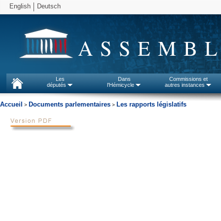
English
Deutsch
ASSEMBL
Les
Dans
Commissions et
députés
l'Hémicycle
autres instances
Accueil
Documents parlementaires
Les rapports législatifs
>
>