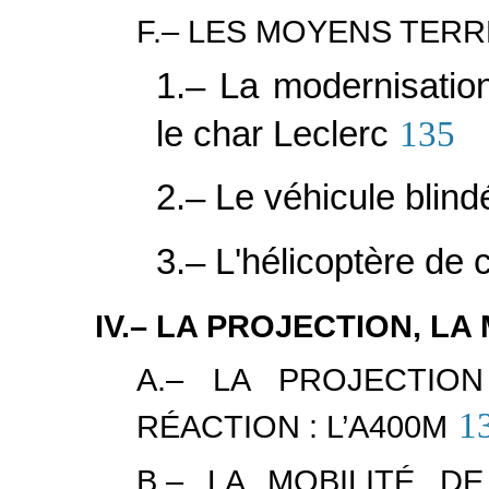
F.– LES MOYENS TER
1.– La modernisation
le char Leclerc
135
2.– Le véhicule blind
3.– L'hélicoptère de
IV.– LA PROJECTION, LA
A.– LA PROJECTIO
1
RÉACTION : L’A400M
B.– LA MOBILITÉ D