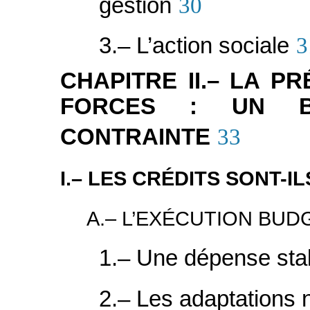
gestion
30
3.– L’action sociale
3
CHAPITRE II.– LA P
FORCES : UN B
CONTRAINTE
33
I.– LES CRÉDITS SONT-I
A.– L’EXÉCUTION BUD
1.– Une dépense sta
2.– Les adaptations 