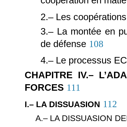
coopération en mati
2.– Les coopération
3.– La montée en p
de défense
108
4.– Le processus E
CHAPITRE IV.– L’A
FORCES
111
112
I.– LA DISSUASION
A.– LA DISSUASION 