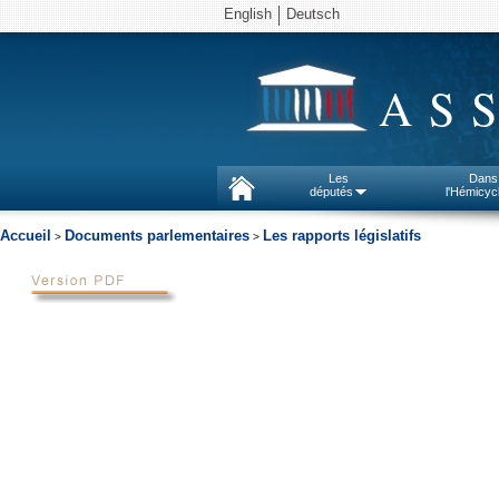
English
Deutsch
AS
Les
Dans
députés
l'Hémicyc
Accueil
Documents parlementaires
Les rapports législatifs
>
>