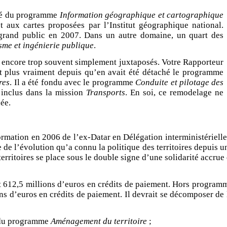
vité du programme
Information géographique et cartographique
t aux cartes proposées par l’Institut géographique national.
u grand public en 2007. Dans un autre domaine, un quart des
me et ingénierie publique
.
 encore trop souvent simplement juxtaposés. Votre Rapporteur
ait plus vraiment depuis qu’en avait été détaché le programme
res
. Il a été fondu avec le programme
Conduite et pilotage des
 inclus dans la mission
Transports
. En soi, ce remodelage ne
ée.
sformation en 2006 de l’ex-Datar en Délégation interministérielle
de l’évolution qu’a connu la politique des territoires depuis u
rritoires se place sous le double signe d’une solidarité accrue 
et 612,5 millions d’euros en crédits de paiement. Hors program
ns d’euros en crédits de paiement. Il devrait se décomposer de 
r du programme
Aménagement du territoire
;