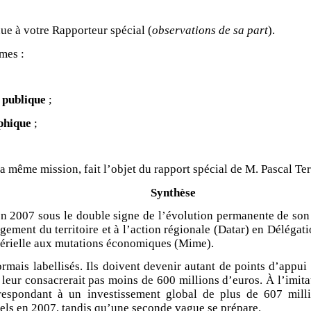
nue à votre Rapporteur spécial (
observations de sa part
).
mes :
 publique
;
phique
;
a même mission, fait l’objet du rapport spécial de M. Pascal Te
Synthèse
n 2007 sous le double signe de l’évolution permanente de son p
ement du territoire et à l’action régionale (Datar) en Délégati
istérielle aux mutations économiques (Mime).
mais labellisés. Ils doivent devenir autant de points d’appui 
 leur consacrerait pas moins de 600 millions d’euros. À l’imit
respondant à un investissement global de plus de 607 millio
els en 2007, tandis qu’une seconde vague se prépare.