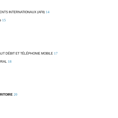
14
ENTS INTERNATIONAUX (AFII)
e
15
17
UT DÉBIT ET TÉLÉPHONIE MOBILE
18
URAL
20
RITOIRE