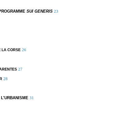
T, PROGRAMME
SUI GENERIS
23
26
E LA CORSE
27
HARENTES
28
R
E L’URBANISME
31