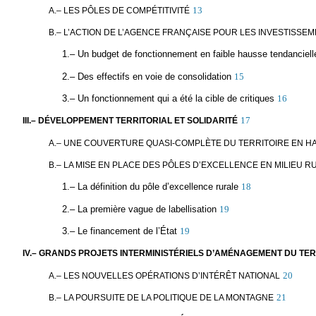
13
A.– LES PÔLES DE COMPÉTITIVITÉ
B.– L’ACTION DE L’AGENCE FRANÇAISE POUR LES INVESTISSEM
1.– Un budget de fonctionnement en faible hausse tendanciell
2.– Des effectifs en voie de consolidation
15
3.– Un fonctionnement qui a été la cible de critiques
16
17
III.– DÉVELOPPEMENT TERRITORIAL ET SOLIDARITÉ
A.– UNE COUVERTURE QUASI-COMPLÈTE DU TERRITOIRE EN HA
B.– LA MISE EN PLACE DES PÔLES D’EXCELLENCE EN MILIEU R
1.– La définition du pôle d’excellence rurale
18
2.– La première vague de labellisation
19
3.– Le financement de l’État
19
IV.– GRANDS PROJETS INTERMINISTÉRIELS D’AMÉNAGEMENT DU TER
20
A.– LES NOUVELLES OPÉRATIONS D’INTÉRÊT NATIONAL
21
B.– LA POURSUITE DE LA POLITIQUE DE LA MONTAGNE