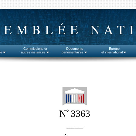
SEMBLÉE NAT
Commissions et
Documents
Europe
le
autres instances
parlementaires
et international
°
N
3363
______