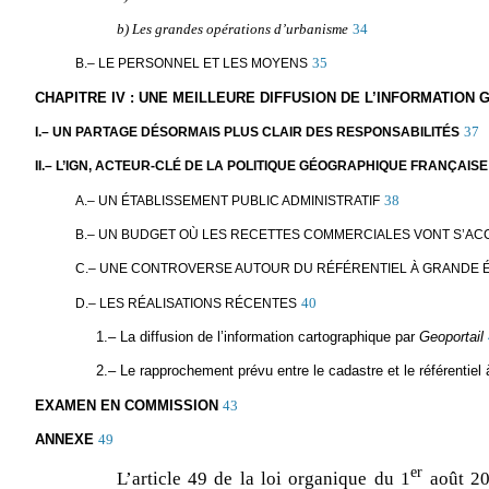
b) Les grandes opérations d’urbanisme
34
35
B.– LE PERSONNEL ET LES MOYENS
CHAPITRE IV : UNE MEILLEURE DIFFUSION DE L’INFORMATION
37
I.– UN PARTAGE DÉSORMAIS PLUS CLAIR DES RESPONSABILITÉS
II.– L’IGN, ACTEUR-CLÉ DE LA POLITIQUE GÉOGRAPHIQUE FRANÇAISE
38
A.– UN ÉTABLISSEMENT PUBLIC ADMINISTRATIF
B.– UN BUDGET OÙ LES RECETTES COMMERCIALES VONT S’AC
C.– UNE CONTROVERSE AUTOUR DU RÉFÉRENTIEL À GRANDE ÉCH
40
D.– LES RÉALISATIONS RÉCENTES
1.– La diffusion de l’information cartographique par
Geoportail
2.– Le rapprochement prévu entre le cadastre et le référentiel
EXAMEN EN COMMISSION
43
ANNEXE
49
er
L’article 49 de la loi organique du 1
août 20