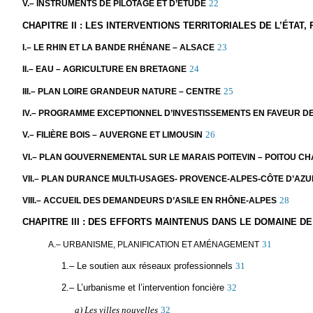
22
V.– INSTRUMENTS DE PILOTAGE ET D’ÉTUDE
CHAPITRE II : LES INTERVENTIONS TERRITORIALES DE L’ÉTA
23
I.– LE RHIN ET LA BANDE RHÉNANE – ALSACE
24
II.– EAU – AGRICULTURE EN BRETAGNE
25
III.– PLAN LOIRE GRANDEUR NATURE – CENTRE
IV.– PROGRAMME EXCEPTIONNEL D’INVESTISSEMENTS EN FAVEUR D
26
V.– FILIÈRE BOIS – AUVERGNE ET LIMOUSIN
VI.– PLAN GOUVERNEMENTAL SUR LE MARAIS POITEVIN – POITOU C
VII.– PLAN DURANCE MULTI-USAGES- PROVENCE-ALPES-CÔTE D’AZU
28
VIII.– ACCUEIL DES DEMANDEURS D’ASILE EN RHÔNE-ALPES
CHAPITRE III : DES EFFORTS MAINTENUS DANS LE DOMAINE D
31
A.– URBANISME, PLANIFICATION ET AMÉNAGEMENT
1.– Le soutien aux réseaux professionnels
31
2.– L’urbanisme et l’intervention foncière
32
a) Les villes nouvelles
32