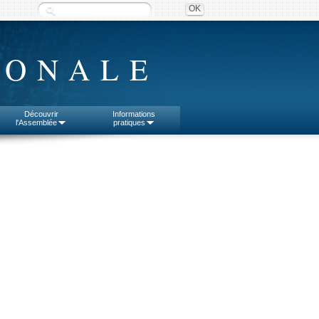
IONALE
Découvrir
Informations
l'Assemblée
pratiques