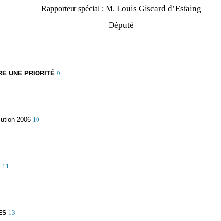
M.
L
ouis Giscard d’Estaing
Rapporteur spécial :
Député
____
RE UNE PRIORITÉ
9
cution 2006
10
e
11
13
ES