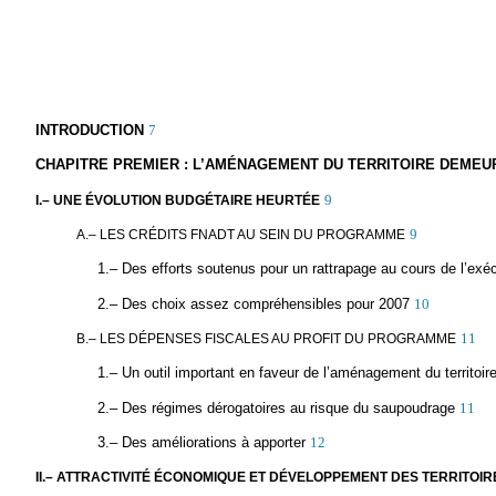
INTRODUCTION
7
CHAPITRE PREMIER : L’AMÉNAGEMENT DU TERRITOIRE DEMEU
9
I.– UNE ÉVOLUTION BUDGÉTAIRE HEURTÉE
9
A.– LES CRÉDITS FNADT AU SEIN DU PROGRAMME
1.– Des efforts soutenus pour un rattrapage au cours de l’exé
2.– Des choix assez compréhensibles pour 2007
10
11
B.– LES DÉPENSES FISCALES AU PROFIT DU PROGRAMME
1.– Un outil important en faveur de l’aménagement du territoir
2.– Des régimes dérogatoires au risque du saupoudrage
11
3.– Des améliorations à apporter
12
II.– ATTRACTIVITÉ ÉCONOMIQUE ET DÉVELOPPEMENT DES TERRITOIR