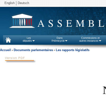
English
Deutsch
ASSEMBL
Les
Dans
Commissions et
députés
l'Hémicycle
autres instances
Accueil
Documents parlementaires
Les rapports législatifs
>
>