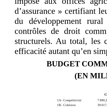
impose aux offices agri
d’assurance » certifiant l
du développement rural
contrôles de droit comm
structurels. Au total, les
efficacité autant qu’en simp
BUDGET COMM
(EN MIL
C
1A– Compétitivité
7.890,
1B– Cohésion
39.617