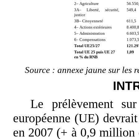
2– Agriculture
56.550
3A– Liberté, sécurité,
549,4
justice
3B– Citoyenneté
611,5
4– Actions extérieures
8.400,
5– Administration
6.603,
6– Compensations
1.073,
Total UE25/27
121.29
Total UE 25 puis UE 27
1,09
en % du RNB
Source : annexe jaune sur les r
INT
Le prélèvement sur
européenne (UE) devrait 
en 2007 (+ à 0,9 million 