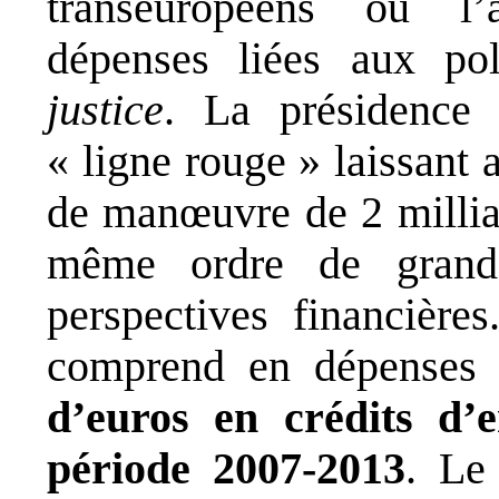
transeuropéens ou l’a
dépenses liées aux po
justice
. La présidence 
« ligne rouge » laissant
de man
œ
uvre de 2 milli
même ordre de grande
perspectives financière
comprend en dépenses
d’euros en crédits d’
période 2007-2013
. Le