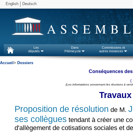
English
Deutsch
ASSEMBL
Les
Dans
Commissions et
députés
l'Hémicycle
autres instances
Accueil
>
Dossiers
Conséquences des 
(
(Les informations concernant les réunions à venir
Travaux
Proposition de résolution
de M.
ses collègues
tendant à créer une co
d'allègement de cotisations sociales et de 