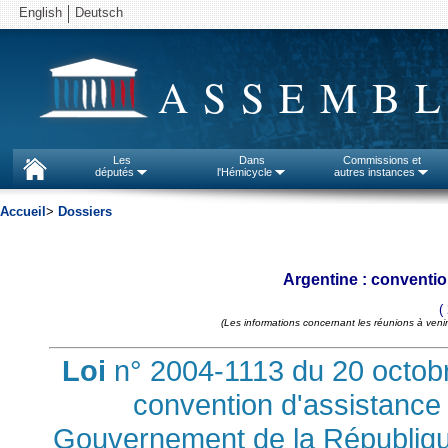
English
Deutsch
ASSEMBL
Les
Dans
Commissions et
députés
l'Hémicycle
autres instances
Accueil
>
Dossiers
Argentine : conventio
(
(Les informations concernant les réunions à venir
Loi
n° 2004-1113 du 20 octobr
convention d'assistance 
Gouvernement de la Républiqu