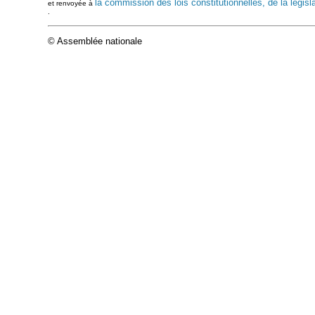
la commission des lois constitutionnelles, de la législa
et renvoyée à
.
© Assemblée nationale