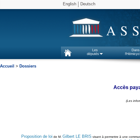
English
Deutsch
AS
Les
Dans
députés
l'Hémicyc
Accueil
>
Dossiers
Accès payan
(Les info
Proposition de loi
Gilbert LE BRIS
de M.
visant à permettre à une commune 