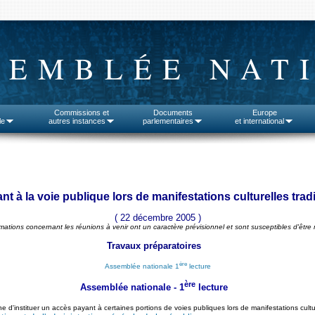
SEMBLÉE NAT
Commissions et
Documents
Europe
le
autres instances
parlementaires
et international
t à la voie publique lors de manifestations culturelles trad
( 22 décembre 2005 )
rmations concernant les réunions à venir ont un caractère prévisionnel et sont susceptibles d'être 
Travaux préparatoires
ère
Assemblée nationale 1
lecture
ère
Assemblée nationale - 1
lecture
d'instituer un accès payant à certaines portions de voies publiques lors de manifestations cult