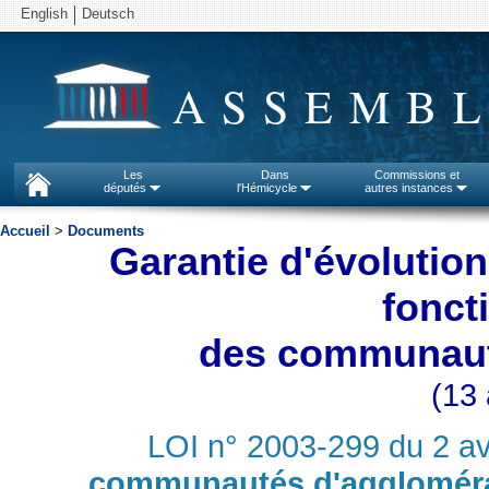
English
Deutsch
ASSEMBL
Les
Dans
Commissions et
députés
l'Hémicycle
autres instances
Accueil
>
Documents
Garantie d'évolution
fonct
des communaut
(13 
LOI n° 2003-299 du 2 av
communautés d'agglomér