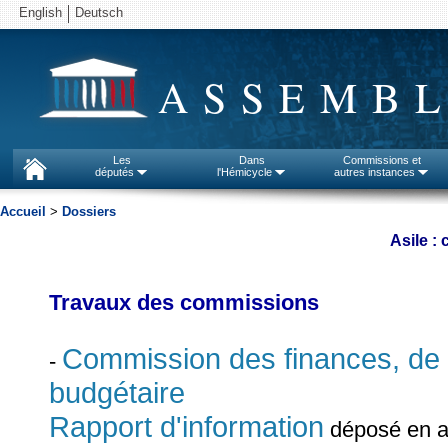
English
Deutsch
ASSEMBL
Les
Dans
Commissions et
députés
l'Hémicycle
autres instances
Accueil
>
Dossiers
Asile :
Travaux des commissions
Commission des finances, de 
-
budgétaire
Rapport d'information
déposé en ap