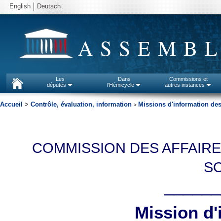
English
Deutsch
ASSEMBL
Les
Dans
Commissions et
députés
l'Hémicycle
autres instances
Accueil
>
Contrôle, évaluation, information
Missions d'information d
>
COMMISSION DES AFFAIRE
S
______
Mission d'