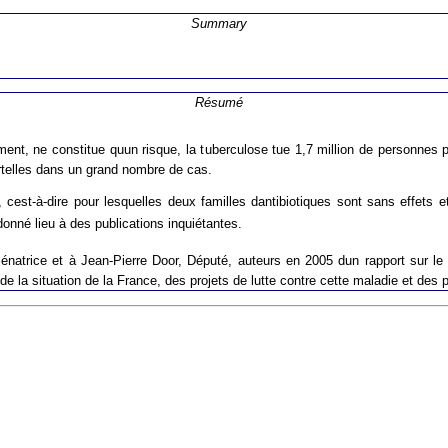
Summary
Résumé
sement, ne constitue quun risque, la tuberculose tue 1,7 million de personn
ortelles dans un grand nombre de cas.
est-à-dire pour lesquelles deux familles dantibiotiques sont sans effets et 
donné lieu à des publications inquiétantes.
 Sénatrice et à Jean-Pierre Door, Député, auteurs en 2005 dun rapport sur l
 la situation de la France, des projets de lutte contre cette maladie et des p