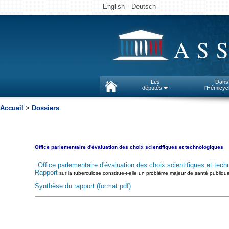
English
Deutsch
AS
Les
Dans
députés
l'Hémicyc
Accueil
>
Dossiers
Office parlementaire d'évaluation des choix scientifiques et technologiques
Office parlementaire d'évaluation des choix scientifiques et tech
-
Rapport
sur la tuberculose constitue-t-elle un problème majeur de santé publiq
Synthèse du rapport (format pdf)