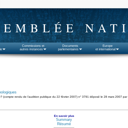
SEMBLÉE NAT
Commissions et
Documents
Europe
le
autres instances
parlementaires
et international
nologiques
ue? (compte rendu de l'audition publique du 22 février 2007) n° 3791 déposé le 28 mars 2007 par
En savoir plus
Summary
Résumé