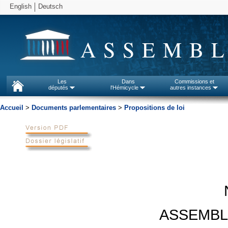
English
Deutsch
ASSEMBL
Les
Dans
Commissions et
députés
l'Hémicycle
autres instances
Accueil
>
Documents parlementaires
>
Propositions de loi
ASSEMBL