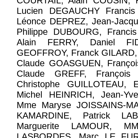
COURTAIL, Alain COUSIN, 
Lucien DEGAUCHY Francis
Léonce DEPREZ, Jean-Jacq
Philippe DUBOURG, Franci
Alain FERRY, Daniel F
GEOFFROY, Franck GILARD, B
Claude GOASGUEN, Françoi
Claude GREFF, Françoi
Christophe GUILLOTEAU, 
Michel HEINRICH, Jean-Yv
Mme Maryse JOISSAINS-MAS
KAMARDINE, Patrick L
Marguerite LAMOUR, MM
LASBORDES, Marc LE FUR, 