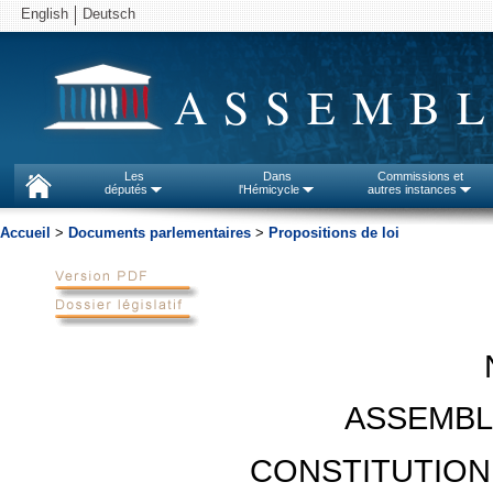
English
Deutsch
ASSEMBL
Les
Dans
Commissions et
députés
l'Hémicycle
autres instances
Accueil
>
Documents parlementaires
>
Propositions de loi
ASSEMBL
CONSTITUTION