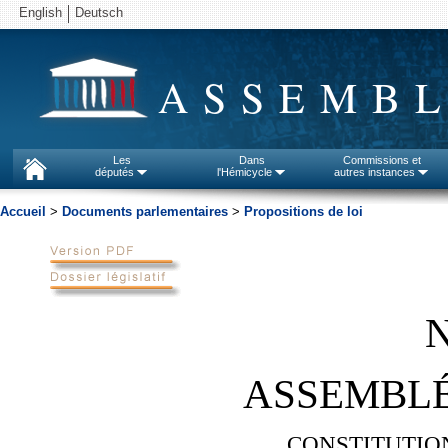
English
Deutsch
ASSEMBL
Les
Dans
Commissions et
députés
l'Hémicycle
autres instances
Accueil
>
Documents parlementaires
>
Propositions de loi
N
ASSEMBLÉ
CONSTITUTION