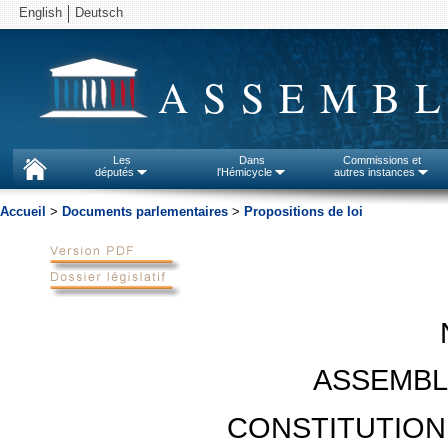
English
Deutsch
ASSEMBL
Les
Dans
Commissions et
députés
l'Hémicycle
autres instances
Accueil
>
Documents parlementaires
>
Propositions de loi
ASSEMBL
CONSTITUTION