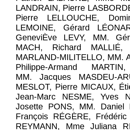
LANDRAIN, Pierre LASBORDE
Pierre LELLOUCHE, Domi
LEMOINE, Gérard LÉONA
GeneviÈve LEVY, MM. Gé
MACH, Richard MALLIÉ, 
MARLAND-MILITELLO, MM. A
Philippe-Armand MARTI
MM. Jacques MASDEU-ARU
MESLOT, Pierre MICAUX, É
Jean-Marc NESME, Yves 
Josette PONS, MM. Daniel
François RÉGÈRE, Frédéric
REYMANN, Mme Juliana R