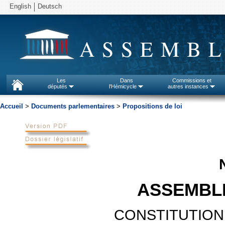
English
Deutsch
ASSEMBL
Les
Dans
Commissions et
députés
l'Hémicycle
autres instances
Accueil
>
Documents parlementaires
>
Propositions de loi
ASSEMBL
CONSTITUTION