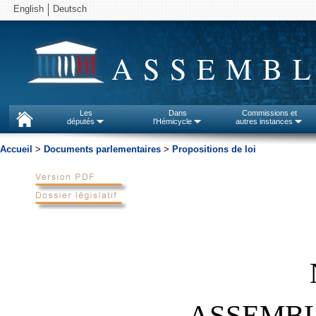
English
Deutsch
ASSEMBL
Les
Dans
Commissions et
députés
l'Hémicycle
autres instances
Accueil
>
Documents parlementaires
>
Propositions de loi
ASSEMBL