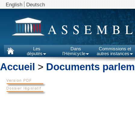
English
Deutsch
ASSEMBL
Les
Dans
Commissions et
députés
l'Hémicycle
autres instances
Accueil
>
Documents parlem