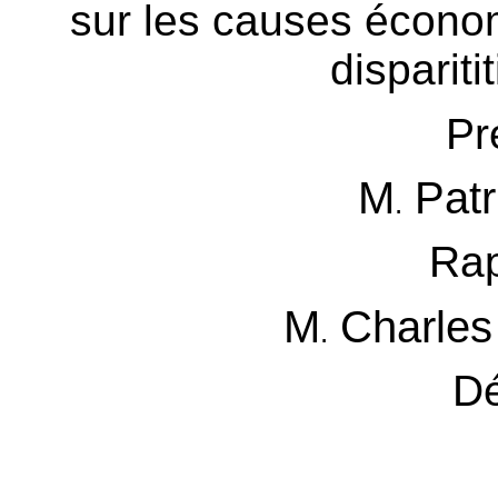
sur les causes économ
dispariti
Pr
M
Patr
.
Rap
M
Charle
.
D