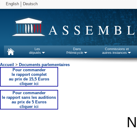
English
Deutsch
ASSEMBL
Les
Dans
Commissions et
députés
l'Hémicycle
autres instances
Accueil
>
Documents parlementaires
Pour commander
le rapport complet
au prix de 15,5 Euros
cliquer ici
Pour commander
le rapport sans les auditions
au prix de 5 Euros
cliquer ici
N