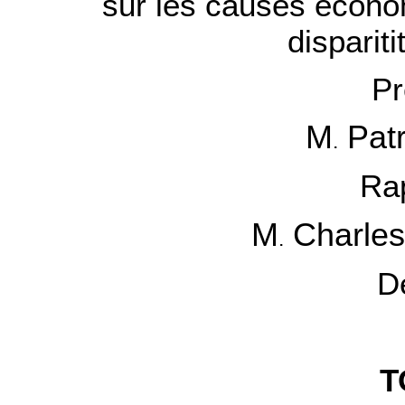
sur les causes économ
disparit
Pr
M
Patr
.
Ra
M
Charle
.
D
T