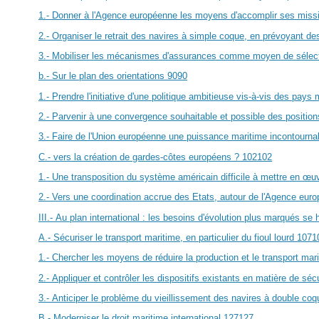
1.- Donner à l'Agence européenne les moyens d'accomplir ses mission
2.- Organiser le retrait des navires à simple coque, en prévoyant de
3.- Mobiliser les mécanismes d'assurances comme moyen de sélect
b.- Sur le plan des orientations
90
90
1.- Prendre l'initiative d'une politique ambitieuse vis-à-vis des pay
2.- Parvenir à une convergence souhaitable et possible des positi
3.- Faire de l'Union européenne une puissance maritime incontourna
C.- vers la création de gardes-côtes européens ?
102
102
1.- Une transposition du système américain difficile à mettre en
œuv
2.- Vers une coordination accrue des Etats, autour de l'Agence eur
III.- Au plan international : les besoins d'évolution plus marqués se
A.- Sécuriser le transport maritime, en particulier du fioul lourd
107
1
1.- Chercher les moyens de réduire la production et le transport mari
2.- Appliquer et contrôler les dispositifs existants en matière de sécu
3.- Anticiper le problème du vieillissement des navires à double coq
B.- Moderniser le droit maritime international
127
127