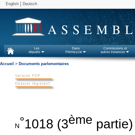
English
Deutsch
ASSEMBL
Les
Dans
Commissions et
députés
l'Hémicycle
autres instances
Accueil
>
Documents parlementaires
ème
°
1018 (3
partie)
N