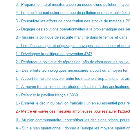
3.- Préparer le littoral méditerranéen au risque d'une pollution majeu
4.- Le problème particulier du risque de pollution des eaux utilisées
5.- Poursuivre les efforts de constitution des stocks de matériels 
6.- Dégager des solutions opérationnelles à la problématique des lie
B.- Inscrire la politique de sécurité maritime dans le temps et dans 
c.- Les déballastages et dégazages sauvages : sanctionner et surto
1.- Développer la politique de prévention
47
47
2.- Renforcer la politique de répression, afin de dissuader les pollue
D.- Des efforts technologiques nécessaires à court ou a moyen ter
1.- A court terme : renouveler enfin les matériels trop anciens, et 
2.- A moyen terme : mener les études préalables à des applications 
e.- Relancer le pavillon français
69
69
1.- Enrayer le déclin du pavillon français : un enjeu essentiel pour r
2.- Mettre en
œ
uvre des mesures ambitieuses pour restaurer l'attracti
II.- Au plan communautaire : concrétiser les décisions prises, pours
A.- Sur le plan opérationnel : donner à l'europe les moyens opératio