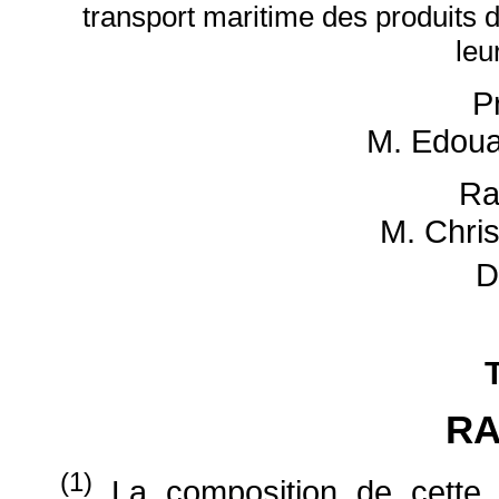
transport maritime des produits d
leu
P
M. Edou
Ra
M. Chri
D
R
(1)
La composition de cette 