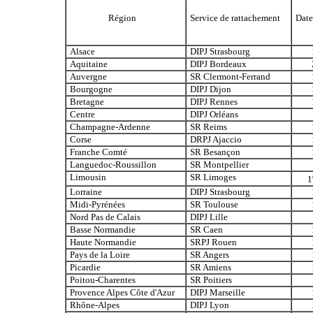
Région
Service de rattachement
Date
Alsace
DIPJ Strasbourg
Aquitaine
DIPJ Bordeaux
Auvergne
SR Clermont-Ferrand
Bourgogne
DIPJ Dijon
Bretagne
DIPJ Rennes
Centre
DIPJ Orléans
Champagne-Ardenne
SR Reims
Corse
DRPJ Ajaccio
Franche Comté
SR Besançon
Languedoc-Roussillon
SR Montpellier
Limousin
SR Limoges
1
Lorraine
DIPJ Strasbourg
Midi-Pyrénées
SR Toulouse
Nord Pas de Calais
DIPJ Lille
Basse Normandie
SR Caen
Haute Normandie
SRPJ Rouen
Pays de la Loire
SR Angers
Picardie
SR Amiens
Poitou-Charentes
SR Poitiers
Provence Alpes Côte d'Azur
DIPJ Marseille
Rhône-Alpes
DIPJ Lyon