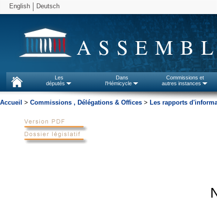
English
Deutsch
ASSEMBL
Les
Dans
Commissions et
députés
l'Hémicycle
autres instances
Accueil
>
Commissions , Délégations & Offices
>
Les rapports d'inform