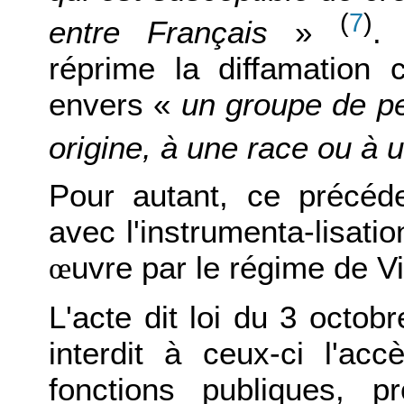
(
7
)
entre Français
»
.
réprime la diffamation
envers «
un groupe de pe
origine, à une race ou à 
Pour autant, ce précéd
avec l'instrumenta-lisati
uvre par le régime de V
œ
L'acte dit loi du 3 octobr
interdit à ceux-ci l'acc
fonctions publiques, 