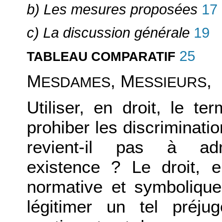
b) Les mesures proposées
17
c)
La discussion générale
19
25
TABLEAU COMPARATIF
M
, M
,
ESDAMES
ESSIEURS
Utiliser, en droit, le 
prohiber les discriminati
revient-il pas à adme
existence ? Le droit, 
normative et symbolique
légitimer un tel préj