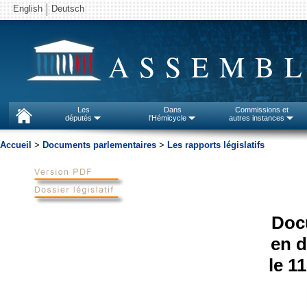
English
Deutsch
ASSEMBL
Les
Dans
Commissions et
députés
l'Hémicycle
autres instances
Accueil
>
Documents parlementaires
>
Les rapports législatifs
Doc
en d
le 1