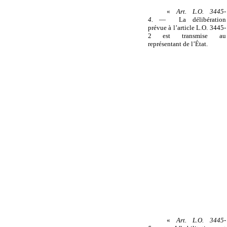
«
Art. L.O. 3445-
4.
— La délibération
prévue à l’article L.O. 3445-
2 est transmise au
représentant de l’État.
«
Art. L.O. 3445-