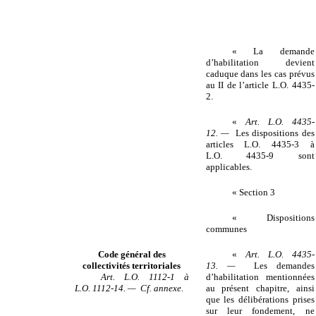
« La demande
d’habilitation devient
caduque dans les cas prévus
au II de l’article L.O. 4435-
2.
«
Art. L.O. 4435-
12. —
Les dispositions des
articles L.O. 4435-3 à
L.O. 4435-9 sont
applicables.
« Section 3
« Dispositions
communes
Code général des
«
Art. L.O. 4435-
collectivités territoriales
13. —
Les demandes
Art. L.O. 1112-1 à
d’habilitation mentionnées
L.O. 1112-14. — Cf. annexe.
au présent chapitre, ainsi
que les délibérations prises
sur leur fondement, ne