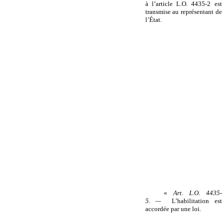
à l’article L.O. 4435-2 est
transmise au représentant de
l’État.
«
Art. L.O. 4435-
5. —
L’habilitation est
accordée par une loi.