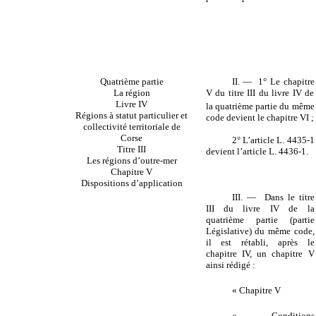
Quatrième partie
II. — 1° Le chapitre
La région
V du titre III du livre IV de
Livre IV
la quatrième
partie du même
Régions à statut particulier et
code devient le chapitre VI ;
collectivité territoriale de
Corse
2° L’article L. 4435-1
Titre III
devient l’article L. 4436-1.
Les régions d’outre-mer
Chapitre V
Dispositions d’application
III. — Dans le titre
III du livre IV de la
quatrième partie (partie
Législative) du même code,
il est rétabli, après le
chapitre IV, un chapitre V
ainsi rédigé :
« Chapitre V
« Conditions