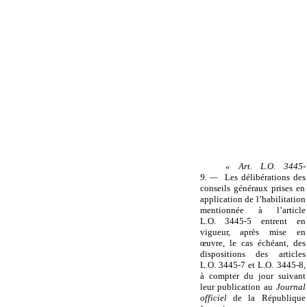
« Art. L.O. 3445-
9. —
Les délibérations des
conseils généraux prises en
application de l’habilitation
mentionnée à l’article
L.O. 3445-5 entrent en
vigueur, après mise en
œ
uvre, le cas échéant, des
dispositions des articles
L.O. 3445-7 et L.O. 3445-8,
à compter du jour suivant
leur publication au
Journal
officiel
de la République