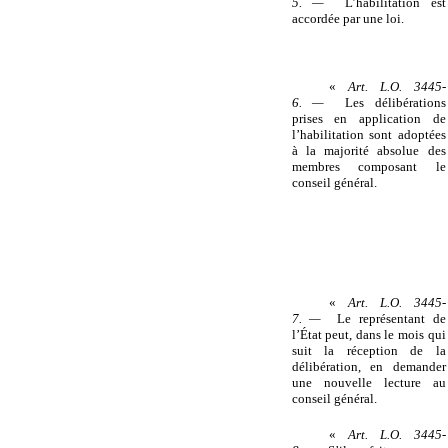
5. —
L’habilitation est
accordée par une loi.
«
Art. L.O. 3445-
6. —
Les délibérations
prises en application de
l’habilitation sont adoptées
à la majorité absolue des
membres composant le
conseil général.
«
Art. L.O. 3445-
7. —
Le représentant de
l’État peut, dans le mois qui
suit la réception de la
délibération, en demander
une nouvelle lecture au
conseil général.
«
Art. L.O. 3445-