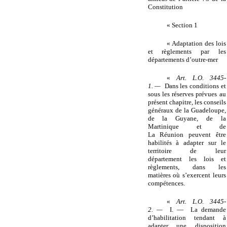
Constitution
« Section 1
« Adaptation des lois
et règlements par les
départements d’outre-mer
«
Art. L.O. 3445-
1. —
Dans les conditions et
sous les réserves prévues au
présent chapitre, les conseils
généraux de la Guadeloupe,
de la Guyane, de la
Martinique et de
La Réunion peuvent être
habilités à adapter sur le
territoire de leur
département les lois et
règlements, dans les
matières où s’exercent leurs
compétences.
«
Art. L.O. 3445-
2. —
I. — La demande
d’habilitation tendant à
adapter une disposition