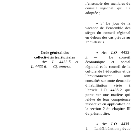
l’ensemble des membres du
conseil régional qui l’a
adoptée ;
« 3° Le jour de la
vacance de l’ensemble des
sièges du conseil régional
en dehors des cas prévus au
2° ci-dessus.
Code général des
«
Art. L.O. 4435-
collectivités territoriales
3. —
Le conseil
Art. L. 4433-5 et
économique et social
L. 4433-6. — Cf. annexe.
régional et le conseil de la
culture, de l’éducation et de
l’environnement sont
consultés sur toute demande
d’habilitation visée à
l’article L.O. 4435-2 qui
porte sur une matière qui
relève de leur compétence
respective en application de
la section 2 du chapitre III
du présent titre.
«
Art. L.O. 4435-
4. —
La délibération prévue