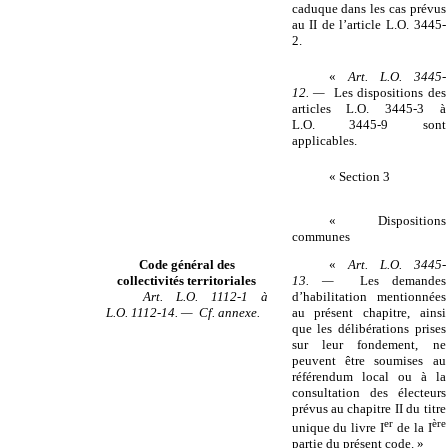
caduque dans les cas prévus
au II de l’article L.O. 3445-
2.
«
Art. L.O. 3445-
12. —
Les dispositions des
articles L.O. 3445-3 à
L.O. 3445-9 sont
applicables.
« Section 3
« Dispositions
communes
Code général des
«
Art. L.O. 3445-
collectivités territoriales
13. —
Les demandes
Art. L.O. 1112-1 à
d’habilitation mentionnées
L.O. 1112-14. — Cf. annexe.
au présent chapitre, ainsi
que les délibérations prises
sur leur fondement, ne
peuvent être soumises au
référendum local ou à la
consultation des électeurs
prévus au chapitre II du titre
er
ère
unique du livre I
de la I
partie du présent code. »