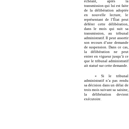
échéant, après la
transmission qui lui est faite
de la délibération adoptée
en nouvelle lecture, le
représentant de l’État peut
déférer cette délibération,
dans le mois qui suit sa
transmission, au tribunal
administratif. Il peut assortir
son recours d’une demande
de suspension. Dans ce cas,
la délibération ne peut
entrer en vigueur jusqu’à ce
que le tribunal administratif
ait statué sur cette demande.
« Si le tribunal
administratif n’a pas rendu
sa décision dans un délai de
trois mois suivant sa saisine,
la délibération devient
exécutoire.