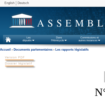
English
Deutsch
ASSEMBL
Les
Dans
Commissions et
députés
l'Hémicycle
autres instances
Accueil
Documents parlementaires
Les rapports législatifs
>
>
N