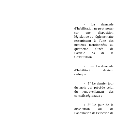
« La demande
d’habilitation ne peut porter
sur une disposition
législative ou réglementaire
ressortissant à l’une des
matières mentionnées au
quatrième alinéa de
l’article 73 de la
Constitution.
« II. — La demande
d’habilitation devient
caduque :
« 1° Le dernier jour
du mois qui précède celui
du renouvellement des
conseils régionaux ;
« 2° Le jour de la
dissolution ou de
l’annulation de l’élection de