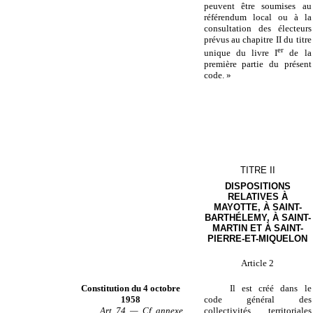
peuvent être soumises au
référendum local ou à la
consultation des électeurs
prévus au chapitre II du titre
er
unique du livre I
de la
première partie du présent
code. »
TITRE II
DISPOSITIONS
RELATIVES À
MAYOTTE, À SAINT-
BARTHÉLEMY, À SAINT-
MARTIN ET À SAINT-
PIERRE-ET-MIQUELON
Article 2
Constitution du 4 octobre
Il est créé dans le
1958
code général des
Art. 74. — Cf. annexe.
collectivités territoriales