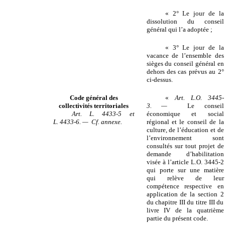
« 2° Le jour de la
dissolution du conseil
général qui l’a adoptée ;
« 3° Le jour de la
vacance de l’ensemble des
sièges du conseil général en
dehors des cas prévus au 2°
ci-dessus.
Code général des
«
Art. L.O. 3445-
collectivités territoriales
3. —
Le conseil
Art. L. 4433-5 et
économique et social
L. 4433-6. — Cf. annexe.
régional et le conseil de la
culture, de l’éducation et de
l’environnement sont
consultés sur tout projet de
demande d’habilitation
visée à l’article L.O. 3445-2
qui porte sur une matière
qui relève de leur
compétence respective en
application de la section 2
du chapitre III du titre III du
livre IV de la quatrième
partie du présent code.