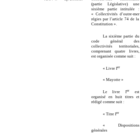
(partie Législative) une
sixième partie intitulée :
« Collectivités d’outre-mer
régies par l’article 74 de la
Constitution ».
La sixième
partie du
code général des
collectivités territoriales,
comprenant quatre livres,
est organisée comme suit :
er
« Livre I
« Mayotte »
er
Le livre I
est
organisé en huit titres et
rédigé comme suit :
er
« Titre I
« Dispositions
générales