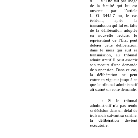
8. —
S’il ne fait pas usage
de la faculté qui lui est
ouverte par l’article
L. O. 3445-7 ou, le cas
échéant, après la
transmission qui lui est faite
de la délibération adoptée
en nouvelle lecture, le
représentant de l’État peut
déférer cette délibération,
dans le mois qui suit sa
transmission, au tribunal
administratif. Il peut assortir
son recours d’une demande
de suspension. Dans ce cas,
la délibération ne peut
entrer en vigueur jusqu’à ce
que le tribunal administratif
ait statué sur cette demande.
« Si le tribunal
administratif n’a pas rendu
sa décision dans un délai de
trois mois suivant sa saisine,
la délibération devient
exécutoire.