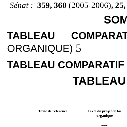
Sénat :
359, 360
(2005-2006)
, 25
SOM
TABLEAU COMPAR
5
ORGANIQUE)
TABLEAU COMPARATIF
TABLEAU
Texte de référence
Texte du projet de loi
organique
___
___