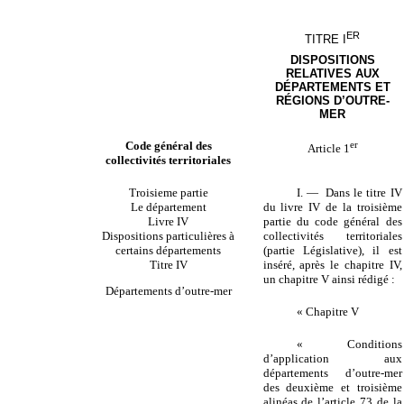
ER
TITRE I
DISPOSITIONS
RELATIVES AUX
DÉPARTEMENTS ET
RÉGIONS D’OUTRE-
MER
Code général des
er
Article 1
collectivités territoriales
Troisieme partie
I. — Dans le titre IV
Le département
du livre IV de la troisième
Livre IV
partie du code général des
Dispositions particulières à
collectivités territoriales
certains départements
(partie Législative), il est
Titre IV
inséré, après le chapitre IV,
un chapitre V ainsi rédigé :
Départements d’outre-mer
« Chapitre V
« Conditions
d’application aux
départements d’outre-mer
des deuxième et troisième
alinéas de l’article 73 de la