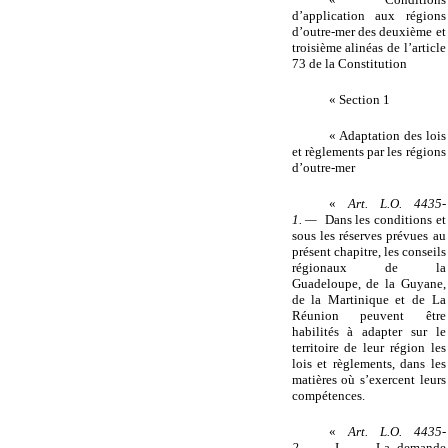
d’application aux régions
d’outre-mer des deuxième et
troisième alinéas de l’article
73 de la Constitution
« Section 1
« Adaptation des lois
et règlements par les régions
d’outre-mer
«
Art. L.O. 4435-
1. —
Dans les conditions et
sous les réserves prévues au
présent chapitre, les conseils
régionaux de la
Guadeloupe, de la Guyane,
de la Martinique et de La
Réunion peuvent être
habilités à adapter sur le
territoire de leur région les
lois et règlements, dans les
matières où s’exercent leurs
compétences.
«
Art. L.O. 4435-
2. —
I. — La demande