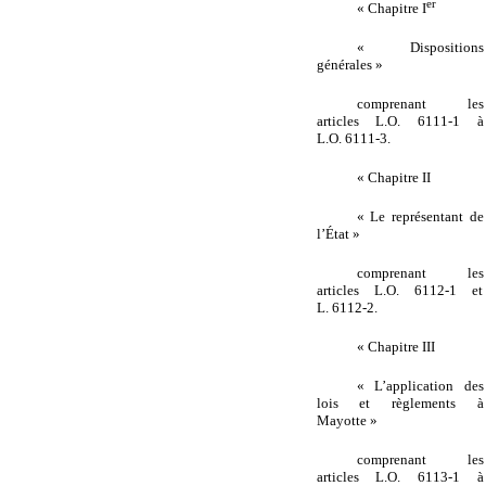
er
« Chapitre I
« Dispositions
générales »
comprenant les
articles L.O. 6111-1 à
L.O. 6111-3.
« Chapitre II
« Le représentant de
l’État »
comprenant les
articles L.O. 6112-1 et
L. 6112-2.
« Chapitre III
« L’application des
lois et règlements à
Mayotte »
comprenant les
articles L.O. 6113-1 à