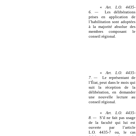
«
Art. L.O. 4435-
6. —
Les délibérations
prises en application de
l’habilitation sont adoptées
à la majorité absolue des
membres composant le
conseil régional.
«
Art. L.O. 4435-
7. —
Le représentant de
l’État, peut dans le mois qui
suit la réception de la
délibération, en demander
une nouvelle lecture au
conseil régional.
«
Art. L.O. 4435-
8. —
S’il ne fait pas usage
de la faculté qui lui est
ouverte par l’article
L.O. 4435-7 ou, le cas