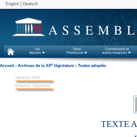
English
Deutsch
ASSEMBL
Les
Dans
Commissions et
députés
l'Hémicycle
autres instances
e
Accueil
Archives de la XII
législature
Textes adoptés
>
>
TEXTE A