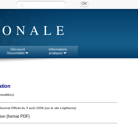
IONALE
Découvrir
Informations
l'Assemblée
pratiques
ation
modifiées)
Journal Officiel du 3 août 2006
[sur le site Légifrance]
sion (format PDF)