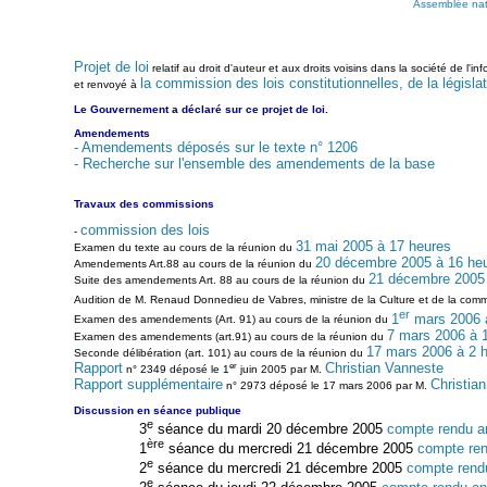
Assemblée nat
Projet de loi
relatif au droit d'auteur et aux droits voisins dans la société de l
la commission des lois constitutionnelles, de la législat
et renvoyé à
Le Gouvernement a déclaré sur ce projet de loi.
Amendements
- Amendements déposés sur le texte n° 1206
- Recherche sur l'ensemble des amendements de la base
Travaux des commissions
commission des lois
-
31 mai 2005 à 17 heures
Examen du texte au cours de la réunion du
20 décembre 2005 à 16 he
Amendements Art.88 au cours de la réunion du
21 décembre 2005 
Suite des amendements Art. 88 au cours de la réunion du
Audition de M. Renaud Donnedieu de Vabres, ministre de la Culture et de la communi
er
1
mars 2006 à
Examen des amendements (Art. 91) au cours de la réunion du
7 mars 2006 à 
Examen des amendements (art.91) au cours de la réunion du
17 mars 2006 à 2 
Seconde délibération (art. 101) au cours de la réunion du
er
Rapport
Christian Vanneste
n° 2349 déposé le 1
juin 2005 par M.
Rapport supplémentaire
Christia
n° 2973 déposé le 17 mars 2006 par M.
Discussion en séance publique
e
3
séance du mardi 20 décembre 2005
compte rendu a
ère
1
séance du mercredi 21 décembre 2005
compte ren
e
2
séance du mercredi 21 décembre 2005
compte rend
e