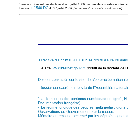
Saisine du Conseil constitutionnel le 7 juillet 2006 par plus de soixante députés, en
n° 540 DC
Décision
du 27 juillet 2006.
[sur le site du conseil constitutionnel]
Directive du 22 mai 2001 sur les droits d'auteurs dans 
Le site
www.internet.gouv.fr
, portail de la société de
Dossier consacré, sur le site de l'Assemblée nationale
Dossier consacré, sur le site de l'Assemblée national
"La distribution des contenus numériques en ligne", H
Documentation française)
« Le régime juridique des oeuvres multimédia : droits de
Observations du Gouvernement sur le recours
Mémoire en réplique présenté par les députés signatai