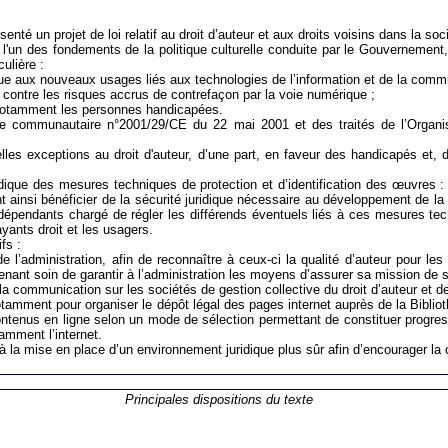
nté un projet de loi relatif au droit d’auteur et aux droits voisins dans la soci
 l'un des fondements de la politique culturelle conduite par le Gouvernement
culière :
istique aux nouveaux usages liés aux technologies de l’information et de la comm
rs contre les risques accrus de contrefaçon par la voie numérique ;
, notamment les personnes handicapées.
ive communautaire n°2001/29/CE du 22 mai 2001 et des traités de l’Organisa
velles exceptions au droit d'auteur, d’une part, en faveur des handicapés et, 
ridique des mesures techniques de protection et d’identification des œuvres 
t ainsi bénéficier de la sécurité juridique nécessaire au développement de la
ndépendants chargé de régler les différends éventuels liés à ces mesures te
ayants droit et les usagers.
fs :
e l’administration, afin de reconnaître à ceux-ci la qualité d’auteur pour le
ant soin de garantir à l’administration les moyens d’assurer sa mission de s
e la communication sur les sociétés de gestion collective du droit d’auteur et de
 notamment pour organiser le dépôt légal des pages internet auprès de la Bibliot
 contenus en ligne selon un mode de sélection permettant de constituer progr
amment l’internet.
à la mise en place d’un environnement juridique plus sûr afin d’encourager la cr
Principales dispositions du texte