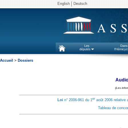
English
Deutsch
AS
Les
Dans
députés
l'Hémicyc
Accueil
>
Dossiers
Audiov
(Les info
er
Loi
n° 2006-961 du 1
août 2006 relative a
Tableau de conco