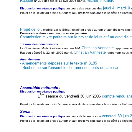
Rapport
Michel Thiollière
n° 308 déposé le 12 avril 2006 par M.
jeudi 4
mardi 9
Discussion en séance publique
au cours des séances des
,
Projet de loi relatif au droit d'auteur et aux droits voisins dans la société de l'infor
Projet de loi
, modifié par le Sénat, relatif au droit d'auteur et aux droits voisi
Convocation d'une commission mixte paritaire
Commission mixte paritaire sur le projet de loi relatif au droit d'au
Travaux des commissions
Christian Vanneste
La Commission Mixte Paritaire a nommé MM.
rapporteur le
Christian Vanneste
Rapport déposé le 22 juin 2006 par M.
rapporteur, sous l
Amendements
- Amendements déposés sur le texte n° 3185
- Recherche sur l'ensemble des amendements de la base
Assemblée nationale :
Discussion en séance publique
ère
1
séance du vendredi 30 juin 2006
compte rendu ana
Projet de loi relatif au droit d'auteur et aux droits voisins dans la société de l'inf
Sénat :
vendredi 30 juin 
Discussion en séance publique
au cours de la séance du
Projet de loi relatif au droit d'auteur et aux droits voisins dans la société de l'info