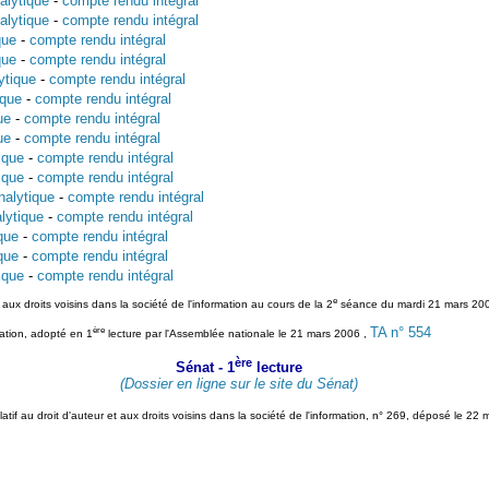
alytique
-
compte rendu intégral
alytique
-
compte rendu intégral
que
-
compte rendu intégral
que
-
compte rendu intégral
ytique
-
compte rendu intégral
ique
-
compte rendu intégral
ue
-
compte rendu intégral
ue
-
compte rendu intégral
ique
-
compte rendu intégral
ique
-
compte rendu intégral
nalytique
-
compte rendu intégral
lytique
-
compte rendu intégral
que
-
compte rendu intégral
que
-
compte rendu intégral
ique
-
compte rendu intégral
e
 aux droits voisins dans la société de l'information au cours de la 2
séance du mardi 21 mars 20
ère
TA n° 554
rmation, adopté en 1
lecture par l'Assemblée nationale le 21 mars 2006 ,
ère
Sénat - 1
lecture
(Dossier en ligne sur le site du Sénat)
tif au droit d'auteur et aux droits voisins dans la société de l'information, n° 269, déposé le 22