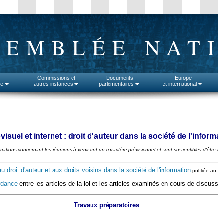
SEMBLÉE NAT
Commissions et
Documents
Europe
le
autres instances
parlementaires
et international
isuel et internet : droit d'auteur dans la société de l'inform
rmations concernant les réunions à venir ont un caractère prévisionnel et sont susceptibles d'être 
u droit d'auteur et aux droits voisins dans la société de l'information
publiée au 
rdance
entre les articles de la loi et les articles examinés en cours de discus
Travaux préparatoires
ère
ère