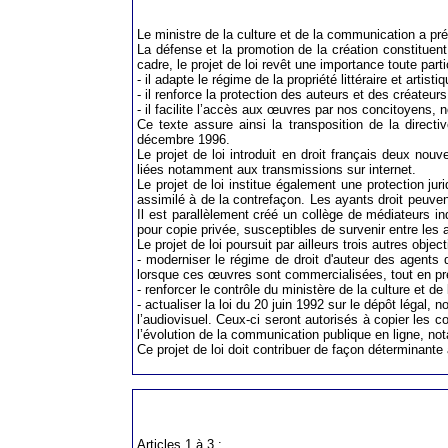
Le ministre de la culture et de la communication a prése
La défense et la promotion de la création constituent
cadre, le projet de loi revêt une importance toute parti
- il adapte le régime de la propriété littéraire et art
- il renforce la protection des auteurs et des créateu
- il facilite l’accès aux œuvres par nos concitoyens
Ce texte assure ainsi la transposition de la direct
décembre 1996.
Le projet de loi introduit en droit français deux nou
liées notamment aux transmissions sur internet.
Le projet de loi institue également une protection ju
assimilé à de la contrefaçon. Les ayants droit peuven
Il est parallèlement créé un collège de médiateurs i
pour copie privée, susceptibles de survenir entre les 
Le projet de loi poursuit par ailleurs trois autres objecti
- moderniser le régime de droit d'auteur des agents d
lorsque ces œuvres sont commercialisées, tout en pren
- renforcer le contrôle du ministère de la culture et d
- actualiser la loi du 20 juin 1992 sur le dépôt légal,
l’audiovisuel. Ceux-ci seront autorisés à copier les
l’évolution de la communication publique en ligne, not
Ce projet de loi doit contribuer de façon déterminante 
Articles 1 à 3 :