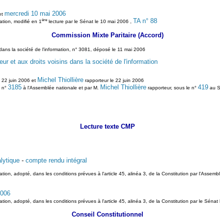
mercredi 10 mai 2006
et
ère
TA n° 88
mation, modifié en 1
lecture par le Sénat le 10 mai 2006 ,
Commission Mixte Paritaire (Accord)
ns dans la société de l'information, n° 3081, déposé le 11 mai 2006
teur et aux droits voisins dans la société de l'information
Michel Thiollière
 22 juin 2006 et
rapporteur le 22 juin 2006
3185
Michel Thiollière
419
e n°
à l'Assemblée nationale et par M.
rapporteur, sous le n°
au S
Lecture texte CMP
lytique
-
compte rendu intégral
ormation, adopté, dans les conditions prévues à l'article 45, alinéa 3, de la Constitution par l'Assem
2006
rmation, adopté, dans les conditions prévues à l'article 45, alinéa 3, de la Constitution par le Sénat
Conseil Constitutionnel