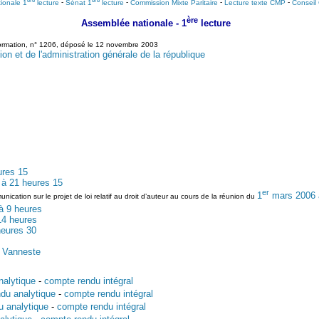
ionale 1
lecture
-
Sénat 1
lecture
-
Commission Mixte Paritaire
-
Lecture texte CMP
-
Conseil 
ère
Assemblée nationale - 1
lecture
'information, n° 1206, déposé le 12 novembre 2003
ion et de l'administration générale de la république
ures 15
à 21 heures 15
er
1
mars 2006 
cation sur le projet de loi relatif au droit d’auteur au cours de la réunion du
 9 heures
14 heures
heures 30
n Vanneste
nalytique
-
compte rendu intégral
du analytique
-
compte rendu intégral
u analytique
-
compte rendu intégral