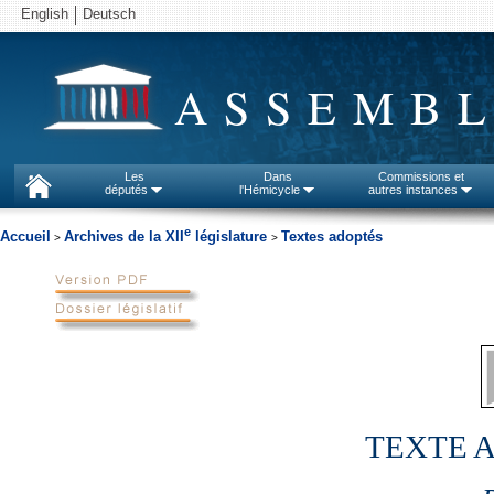
English
Deutsch
ASSEMBL
Les
Dans
Commissions et
députés
l'Hémicycle
autres instances
e
Accueil
Archives de la XII
législature
Textes adoptés
>
>
TEXTE 