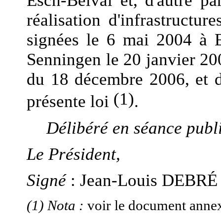
Esch-Belval et, d'autre pa
réalisation d'infrastructur
signées le 6 mai 2004 à E
Senningen le 20 janvier 20
du 18 décembre 2006, et do
(1)
présente loi
.
Délibéré en séance publi
Le Président,
Signé
:
Jean-Louis
DEBRÉ
(1) Nota :
voir le
document annexé