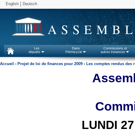
English
Deutsch
ASSEMBL
Les
Dans
Commissions et
députés
l'Hémicycle
autres instances
Accueil
Projet de loi de finances pour 2009
Les comptes rendus des r
>
>
Assemb
Commis
LUNDI 2