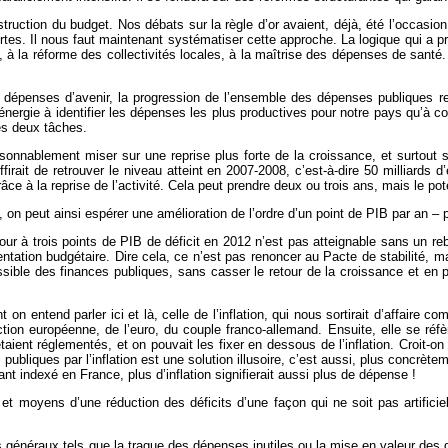
truction du budget. Nos débats sur la règle d’or avaient, déjà, été l’occasion
s. Il nous faut maintenant systématiser cette approche. La logique qui a pr
tes, à la réforme des collectivités locales, à la maîtrise des dépenses de sa
les dépenses d’avenir, la progression de l’ensemble des dépenses publiques 
ergie à identifier les dépenses les plus productives pour notre pays qu’à con
es deux tâches.
isonnablement miser sur une reprise plus forte de la croissance, et surtout s
ffirait de retrouver le niveau atteint en 2007-2008, c’est-à-dire 50 milliards
ce à la reprise de l’activité. Cela peut prendre deux ou trois ans, mais le pote
on peut ainsi espérer une amélioration de l’ordre d’un point de PIB par an – p
our à trois points de PIB de déficit en 2012 n’est pas atteignable sans un r
ntation budgétaire. Dire cela, ce n’est pas renoncer au Pacte de stabilité, ma
ssible des finances publiques, sans casser le retour de la croissance et en 
on entend parler ici et là, celle de l’inflation, qui nous sortirait d’affaire c
ion européenne, de l’euro, du couple franco-allemand. Ensuite, elle se réfè
taient réglementés, et on pouvait les fixer en dessous de l’inflation. Croit-o
publiques par l’inflation est une solution illusoire, c’est aussi, plus concrète
t indexé en France, plus d’inflation signifierait aussi plus de dépense !
t moyens d’une réduction des déficits d’une façon qui ne soit pas artificiel
es généraux tels que la traque des dépenses inutiles ou la mise en valeur de