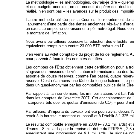
La méthodologie – les méthodologies, devrais-je dire – qu’emp
et des budgets annexes, on est conduit à opérer des doubles
réalité, n’en sont pas – les avances sur le produit des imposit
L’autre méthode utilisée par la Cour est le retraitement de
l’apurement d’une partie des dettes anciennes vis-à-vis d’org
un exercice empêche de raisonner à périmètre égal. Nous cont
le montant de l’inflation.
Nous avons par ailleurs poursuivi la réduction des effectifs, e
équivalents temps plein contre 23 000 ETP prévus en LFI.
J’en viens au volet comptable du projet de loi de règlement. Au
pour parvenir à fournir des comptes certifiés.
Les comptes de l’État obtiennent cette certification pour la t
s’agisse des missions de vérification intermédiaires ou des trav
assortie de douze réserves, comme l’an passé, quatre réserves 
réserve. C’est néanmoins une tâche de longue haleine – je pe
dans un quasi-anonymat par les comptables publics de la Direc
Par rapport à l’année dernière, les immobilisations ont fait l’o
dans les comptes de l’exercice 2007. Cet enrichissement de l’
incorporels tels que les quotas d’émission de CO
– pour 8 mil
2
Par ailleurs, d’importants travaux ont été poursuivis, depuis l’
revoir à la hausse le montant du passif et à l’établir à 1 325 mi
Le résultat comptable enregistré en 2008 (– 73,1 milliards) et 
d’euros : 8 milliards pour la reprise de dette du FFIPSA ; 2,5 
enregistrent une progression de 9,1 milliards. Je signale 