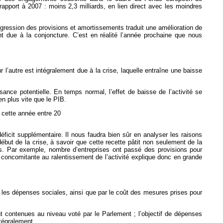
apport à 2007 : moins 2,3 milliards, en lien direct avec les moindres
progression des provisions et amortissements traduit une amélioration de
t due à la conjoncture. C’est en réalité l’année prochaine que nous
 l’autre est intégralement due à la crise, laquelle entraîne une baisse
nce potentielle. En temps normal, l’effet de baisse de l’activité se
en plus vite que le PIB.
t cette année entre 20
déficit supplémentaire. Il nous faudra bien sûr en analyser les raisons
début de la crise, à savoir que cette recette pâtit non seulement de la
es. Par exemple, nombre d’entreprises ont passé des provisions pour
iers concomitante au ralentissement de l’activité explique donc en grande
et les dépenses sociales, ainsi que par le coût des mesures prises pour
nt contenues au niveau voté par le Parlement ; l’objectif de dépenses
tégralement.