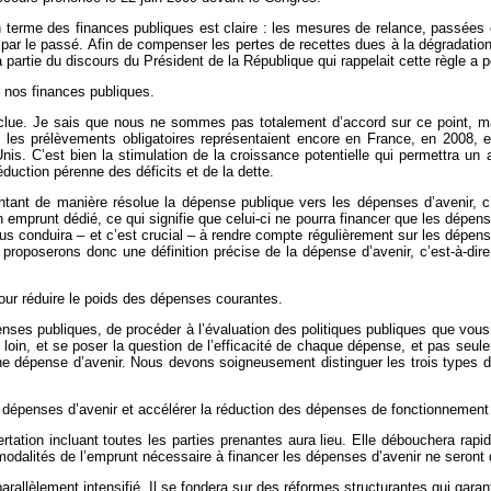
 terme des finances publiques est claire : les mesures de relance, passées 
r le passé. Afin de compenser les pertes de recettes dues à la dégradation de
La partie du discours du Président de la République qui rappelait cette règle a 
r nos finances publiques.
lue. Je sais que nous ne sommes pas totalement d’accord sur ce point, mais 
e, les prélèvements obligatoires représentaient encore en France, en 2008,
-Unis. C’est bien la stimulation de la croissance potentielle qui permettra 
éduction pérenne des déficits et de la dette.
rientant de manière résolue la dépense publique vers les dépenses d’avenir, c
mprunt dédié, ce qui signifie que celui-ci ne pourra financer que les dépenses 
 conduira – et c’est crucial – à rendre compte régulièrement sur les dépenses
proposerons donc une définition précise de la dépense d’avenir, c’est-à-dir
pour réduire le poids des dépenses courantes.
dépenses publiques, de procéder à l’évaluation des politiques publiques que
s loin, et se poser la question de l’efficacité de chaque dépense, et pas seu
une dépense d’avenir. Nous devons soigneusement distinguer les trois types
es dépenses d’avenir et accélérer la réduction des dépenses de fonctionnement
rtation incluant toutes les parties prenantes aura lieu. Elle débouchera r
 modalités de l’emprunt nécessaire à financer les dépenses d’avenir ne seront
rallèlement intensifié. Il se fondera sur des réformes structurantes qui garan