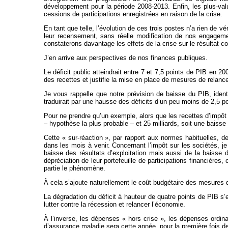
développement pour la période 2008-2013. Enfin, les plus-valu
cessions de participations enregistrées en raison de la crise.
En tant que telle, l’évolution de ces trois postes n’a rien de 
leur recensement, sans réelle modification de nos engagemen
constaterons davantage les effets de la crise sur le résultat c
J’en arrive aux perspectives de nos finances publiques.
Le déficit public atteindrait entre 7 et 7,5 points de PIB en 
des recettes et justifie la mise en place de mesures de relance
Je vous rappelle que notre prévision de baisse du PIB, ident
traduirait par une hausse des déficits d’un peu moins de 2,5 po
Pour ne prendre qu’un exemple, alors que les recettes d’impôt s
– hypothèse la plus probable – et 25 milliards, soit une baisse
Cette « sur-réaction », par rapport aux normes habituelles, de
dans les mois à venir. Concernant l’impôt sur les sociétés, je 
baisse des résultats d’exploitation mais aussi de la baisse
dépréciation de leur portefeuille de participations financières,
partie le phénomène.
À cela s’ajoute naturellement le coût budgétaire des mesures d
La dégradation du déficit à hauteur de quatre points de PIB s’
lutter contre la récession et relancer l’économie.
À l’inverse, les dépenses « hors crise », les dépenses ordina
d’assurance maladie sera cette année, pour la première fois de