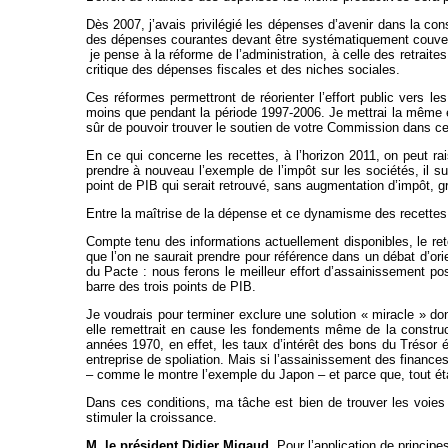
Dès 2007, j’avais privilégié les dépenses d’avenir dans la cons
des dépenses courantes devant être systématiquement couverte
je pense à la réforme de l’administration, à celle des retrai
critique des dépenses fiscales et des niches sociales.
Ces réformes permettront de réorienter l’effort public vers 
moins que pendant la période 1997-2006. Je mettrai la même én
sûr de pouvoir trouver le soutien de votre Commission dans c
En ce qui concerne les recettes, à l’horizon 2011, on peut ra
prendre à nouveau l’exemple de l’impôt sur les sociétés, il su
point de PIB qui serait retrouvé, sans augmentation d’impôt, grâ
Entre la maîtrise de la dépense et ce dynamisme des recettes, 
Compte tenu des informations actuellement disponibles, le ret
que l’on ne saurait prendre pour référence dans un débat d’orie
du Pacte : nous ferons le meilleur effort d’assainissement po
barre des trois points de PIB.
Je voudrais pour terminer exclure une solution « miracle » dont 
elle remettrait en cause les fondements même de la construct
années 1970, en effet, les taux d’intérêt des bons du Trésor é
entreprise de spoliation. Mais si l’assainissement des finances 
– comme le montre l’exemple du Japon – et parce que, tout étan
Dans ces conditions, ma tâche est bien de trouver les voies e
stimuler la croissance.
M. le président Didier Migaud.
Pour l’application de princip