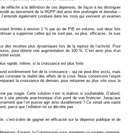
 de réfléchir à la définition de ces dépenses, de façon à les distinguer
ésidé au lancement de la RGPP doit ainsi être prolongée et étendue –
nté. J’entends également conduire dans les mois qui viennent un examen
restant limitée à environ 1 % par an de PIB en volume, soit deux fois
tinuer à supprimer celles qui ne sont pas, ou plus, efficaces. Je suis
ur des recettes plus dynamiques lors de la reprise de l’activité. Pour
 d’euros, pour obtenir une augmentation de 100 %. C’est ainsi plus d’un
ntiel existe.
lus rapide, même, si la croissance est plus forte.
ebond extrêmement fort de la croissance – qui ne peut être exclu, mais
is constater la réalité des effets de la crise. Nous conservons l’esprit
préparant la croissance de demain, pour retourner au plus vite sous la
omme par magie. Cette solution n’est ni réaliste ni souhaitable. D’abord,
re à une période anachronique d’un point de vue financier. Jusqu’aux
n vraiment que l’on puisse agir ainsi durablement ? Ce serait une vaste
ment, parce que l’inflation ne se décrète pas
le, c’est-à-dire de gagner en efficacité sur la dépense publique et de
s dépenses d’avenir, la Commission vous apportera un soutien unanime.