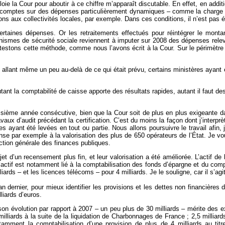
loie la Cour pour aboutir à ce chiffre m’apparaît discutable. En effet, en ad
 comptes sur des dépenses particulièrement dynamiques – comme la charge de
ions aux collectivités locales, par exemple. Dans ces conditions, il n’est pas
 certaines dépenses. Or les retraitements effectués pour réintégrer le mon
anismes de sécurité sociale reviennent à imputer sur 2008 des dépenses relev
estons cette méthode, comme nous l’avons écrit à la Cour. Sur le périmètre
n allant même un peu au-delà de ce qui était prévu, certains ministères ayant e
tant la comptabilité de caisse apporte des résultats rapides, autant il faut de
roisième année consécutive, bien que la Cour soit de plus en plus exigeante da
aux d’audit précédant la certification. C’est du moins la façon dont j’interprè
ayant été levées en tout ou partie. Nous allons poursuivre le travail afin, je
nse par exemple à la valorisation des plus de 650 opérateurs de l’État. Je 
tion générale des finances publiques.
bjet d’un recensement plus fin, et leur valorisation a été améliorée. L’actif de 
actif est notamment lié à la comptabilisation des fonds d’épargne et du com
liards – et les licences télécoms – pour 4 milliards. Je le souligne, car il s’
an dernier, pour mieux identifier les provisions et les dettes non financières 
lliards d’euros.
son évolution par rapport à 2007 – un peu plus de 30 milliards – mérite des ex
milliards à la suite de la liquidation de Charbonnages de France ; 2,5 milliar
notamment la comptabilisation d’une provision de plus de 4 milliards au 