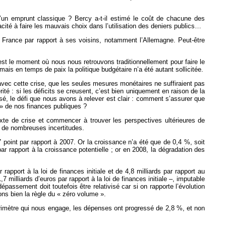
u’un emprunt classique ? Bercy a-t-il estimé le coût de chacune des
cité à faire les mauvais choix dans l’utilisation des deniers publics…
 France par rapport à ses voisins, notamment l’Allemagne. Peut-être
est le moment où nous nous retrouvons traditionnellement pour faire le
mais en temps de paix la politique budgétaire n’a été autant sollicitée.
e, avec cette crise, que les seules mesures monétaires ne suffiraient pas
rité : si les déficits se creusent, c’est bien uniquement en raison de la
posé, le défi que nous avons à relever est clair : comment s’assurer que
 » de nos finances publiques ?
xte de crise et commencer à trouver les perspectives ultérieures de
re de nombreuses incertitudes.
 point par rapport à 2007. Or la croissance n’a été que de 0,4 %, soit
par rapport à la croissance potentielle ; or en 2008, la dégradation des
 rapport à la loi de finances initiale et de 4,8 milliards par rapport au
 milliards d’euros par rapport à la loi de finances initiale –, imputable
épassement doit toutefois être relativisé car si on rapporte l’évolution
ons bien la règle du « zéro volume ».
imètre qui nous engage, les dépenses ont progressé de 2,8 %, et non