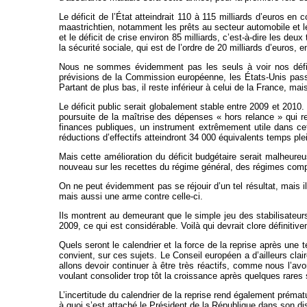
Le déficit de l’État atteindrait 110 à 115 milliards d’euros en
maastrichtien, notamment les prêts au secteur automobile et le
et le déficit de crise environ 85 milliards, c’est-à-dire les deu
la sécurité sociale, qui est de l’ordre de 20 milliards d’euros, 
Nous ne sommes évidemment pas les seuls à voir nos déficit
prévisions de la Commission européenne, les États-Unis pass
Partant de plus bas, il reste inférieur à celui de la France, m
Le déficit public serait globalement stable entre 2009 et 2010. 
poursuite de la maîtrise des dépenses « hors relance » qui re
finances publiques, un instrument extrêmement utile dans ce
réductions d’effectifs atteindront 34 000 équivalents temps plei
Mais cette amélioration du déficit budgétaire serait malheur
nouveau sur les recettes du régime général, des régimes complém
On ne peut évidemment pas se réjouir d’un tel résultat, mais il 
mais aussi une arme contre celle-ci.
Ils montrent au demeurant que le simple jeu des stabilisateu
2009, ce qui est considérable. Voilà qui devrait clore définiti
Quels seront le calendrier et la force de la reprise après une t
convient, sur ces sujets. Le Conseil européen a d’ailleurs clair
allons devoir continuer à être très réactifs, comme nous l’av
voulant consolider trop tôt la croissance après quelques rare
L’incertitude du calendrier de la reprise rend également prématu
à quoi s’est attaché le Président de la République dans son d