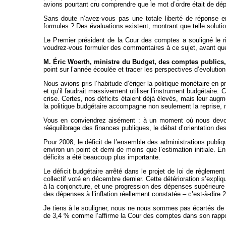
avions pourtant cru comprendre que le mot d’ordre était de dé
Sans doute n’avez-vous pas une totale liberté de réponse en
formules ? Des évaluations existent, montrant que telle soluti
Le Premier président de la Cour des comptes a souligné le r
voudrez-vous formuler des commentaires à ce sujet, avant que
M. Éric Woerth, ministre du Budget, des comptes publics, d
point sur l’année écoulée et tracer les perspectives d’évolution
Nous avions pris l’habitude d’ériger la politique monétaire en p
et qu’il faudrait massivement utiliser l’instrument budgétaire. 
crise. Certes, nos déficits étaient déjà élevés, mais leur augm
la politique budgétaire accompagne non seulement la reprise, m
Vous en conviendrez aisément : à un moment où nous devons 
rééquilibrage des finances publiques, le débat d’orientation de
Pour 2008, le déficit de l’ensemble des administrations publiq
environ un point et demi de moins que l’estimation initiale. En
déficits a été beaucoup plus importante.
Le déficit budgétaire arrêté dans le projet de loi de règlement 
collectif voté en décembre dernier. Cette détérioration s’expliq
à la conjoncture, et une progression des dépenses supérieure de 
des dépenses à l’inflation réellement constatée – c’est-à-dire 
Je tiens à le souligner, nous ne nous sommes pas écartés de
de 3,4 % comme l’affirme la Cour des comptes dans son rappo