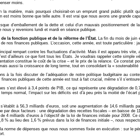
penser moins.
 la matière, mais pourquoi choisirait-on un emprunt grand public plutôt q
on est moins bonne que telle autre. Il est vrai que nous avons une grande capa
isque d’emballement de la dette et celui d’un mauvais positionnement de la
 nous y revenions lundi et mardi en séance publique.
e la fonction publique et de la réforme de l’État.
La fin du mois de juin 
 de nos finances publiques. L’occasion, cette année, est toute particulière : ja
rincipal rempart contre les fluctuations d’activité. Mais il est apparu très vit
C’est d’ailleurs ce que font tous les États. Je voudrais rappeler cette simple vé
entation constitue le coût de la crise – et le prix de la relance. Ce constat 
ais aussi la croissance de long terme, tout en consolidant la « soutenabilité
à la fois discuter de l’adéquation de notre politique budgétaire au conte
s finances publiques de cette année est tout à fait crucial, même s’il s’entou
ues s’est élevé à 3,4 points de PIB, ce qui représente une dégradation de 0,7
 temps normal, l’impact sur les déficits est d’à peu près la moitié de l’écart 
s’établit à 56,3 milliards d’euros, soit une augmentation de 14,6 milliards par
ue par deux facteurs : une dégradation des recettes fiscales – en baisse de 11,7
4 milliards d’euros à l’objectif de la loi de finances initiale pour 2008. Ce d
2,8 % au lieu des 1,6 % prévus dans la loi de finances initiale –, nous respect
 la norme de dépenses que nous nous sommes fixée en exécution : sur le pér
rt.