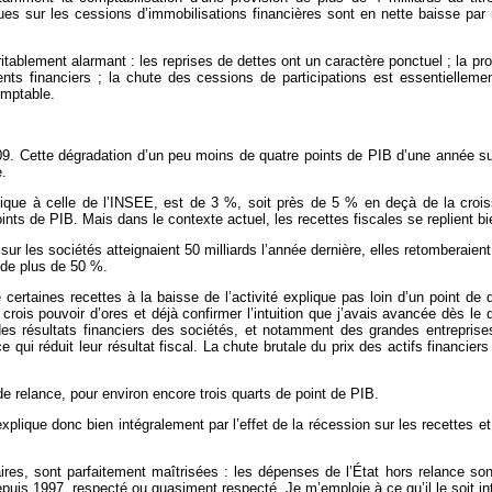
es sur les cessions d’immobilisations financières sont en nette baisse par r
véritablement alarmant : les reprises de dettes ont un caractère ponctuel ; la 
ts financiers ; la chute des cessions de participations est essentiellemen
omptable.
2009. Cette dégradation d’un peu moins de quatre points de PIB d’une année sur
.
ique à celle de l’INSEE, est de 3 %, soit près de 5 % en deçà de la croissa
ints de PIB. Mais dans le contexte actuel, les recettes fiscales se replient bi
ur les sociétés atteignaient 50 milliards l’année dernière, elles retomberaien
 de plus de 50 %.
 certaines recettes à la baisse de l’activité explique pas loin d’un point de 
crois pouvoir d’ores et déjà confirmer l’intuition que j’avais avancée dès le 
 des résultats financiers des sociétés, et notamment des grandes entrepris
 ce qui réduit leur résultat fiscal. La chute brutale du prix des actifs financ
e relance, pour environ encore trois quarts de point de PIB.
explique donc bien intégralement par l’effet de la récession sur les recettes 
ires, sont parfaitement maîtrisées : les dépenses de l’État hors relance so
puis 1997, respecté ou quasiment respecté. Je m’emploie à ce qu’il le soit in