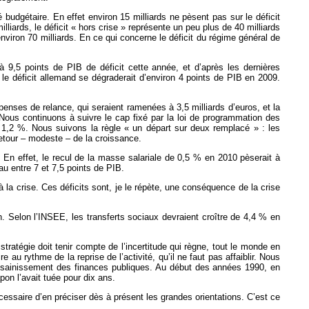
é budgétaire. En effet environ 15 milliards ne pèsent pas sur le déficit
iards, le déficit « hors crise » représente un peu plus de 40 milliards
à environ 70 milliards. En ce qui concerne le déficit du régime général de
9,5 points de PIB de déficit cette année, et d’après les dernières
e déficit allemand se dégraderait d’environ 4 points de PIB en 2009.
épenses de relance, qui seraient ramenées à 3,5 milliards d’euros, et la
. Nous continuons à suivre le cap fixé par la loi de programmation des
 1,2 %. Nous suivons la règle « un départ sur deux remplacé » : les
 retour – modeste – de la croissance.
En effet, le recul de la masse salariale de 0,5 % en 2010 pèserait à
au entre 7 et 7,5 points de PIB.
 à la crise. Ces déficits sont, je le répète, une conséquence de la crise
. Selon l’INSEE, les transferts sociaux devraient croître de 4,4 % en
stratégie doit tenir compte de l’incertitude qui règne, tout le monde en
au rythme de la reprise de l’activité, qu’il ne faut pas affaiblir. Nous
d’assainissement des finances publiques. Au début des années 1990, en
on l’avait tuée pour dix ans.
écessaire d’en préciser dès à présent les grandes orientations. C’est ce