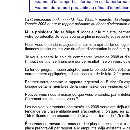
– Examen d’un rapport d’information sur la performan
– Examen du rapport préalable au débat d’orientation
La Commission auditionne M. Éric Woerth, ministre du Budget, 
l’année 2008 et sur le rapport préalable au débat d’orientation
M. le président Didier Migaud
. Monsieur le ministre, perme
votre portefeuille. Je vous souhaite pleine réussite et j’espè
Nous vous entendons aujourd’hui sur le projet de loi de règle
finances publiques, en vue du débat d’orientation budgétaire qu
Je vous laisserai le soin de commenter l’exercice 2008 et d’
l’impact de la crise financière sur ce résultat ; selon vous, 
La loi de programmation adoptée pour la période 2009-2012 ava
correctement appliquées, s’il est possible de le faire ? Je pe
Estimez-vous, comme le rapporteur général du Budget l’a ex
lorsque certains membres de la commission des Finances ont p
Pouvez-vous nous préciser ce que vous entendez par « déficit st
Comment les distinguez-vous ?
Les nouveaux emprunts contractés en 2008 servaient déjà à fin
tendance va vraisemblablement s’accentuer : lorsque, en avr
155 milliards et un encours de dette à court terme de 175 milli
Êtes-vous en mesure de nous en dire plus sur ce fameux « gra
place prendra-t-il par rapport aux emprunts déjà existants –