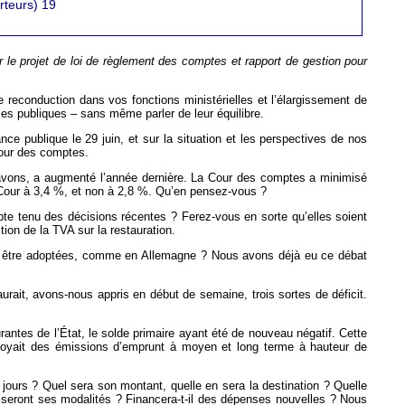
rteurs) 19
 le projet de loi de règlement des comptes et rapport de gestion pour
 reconduction dans vos fonctions ministérielles et l’élargissement de
ces publiques – sans même parler de leur équilibre.
e publique le 29 juin, et sur la situation et les perspectives de nos
Cour des comptes.
 savons, a augmenté l’année dernière. La Cour des comptes a minimisé
a Cour à 3,4 %, et non à 2,8 %. Qu’en pensez-vous ?
pte tenu des décisions récentes ? Ferez-vous en sorte qu’elles soient
ion de la TVA sur la restauration.
nt être adoptées, comme en Allemagne ? Nous avons déjà eu ce débat
aurait, avons-nous appris en début de semaine, trois sortes de déficit.
antes de l’État, le solde primaire ayant été de nouveau négatif. Cette
prévoyait des émissions d’emprunt à moyen et long terme à hauteur de
jours ? Quel sera son montant, quelle en sera la destination ? Quelle
s seront ses modalités ? Financera-t-il des dépenses nouvelles ? Nous