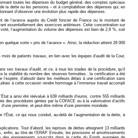
ditionnant toutes les dépenses du budget général, des comptes spéciaux
 la dette ou les pensions – et à comptabiliser des dépenses qui, en
 étonnant d’observer une évolution plus rapide des dépenses.
tant de l’avance auprès du Crédit foncier de France ou le montant de
ant essentiellement des exercices antérieurs. Cette concentration sur
 voté, l’augmentation du volume des dépenses est bien de 2,8 %, soit
n quelque sorte « pris de l’avance ». Ainsi, la réduction atteint 28 000
s mois de patients travaux, en lien avec les équipes d’audit de la Cour,
ns ses travaux d’audit, et ce, à tous les stades de la procédure, qu’il
te la stabilité du nombre des réserves formulées : la certification a été
 l’espère, d’aboutir dans les meilleurs délais à une certification sans
voudrais à cette occasion rendre hommage à l’immense travail accompli
l’État a ainsi été réévalué à 639 milliards d’euros, contre 555 milliards
pte des procédures gérées par la COFACE ou à la valorisation d’actifs
agit d’une première, et peut-être même d’une première mondiale.
de l’État, ce qui nous conduit, au-delà de l’augmentation de la dette, à
plications. Tout d’abord, les reprises de dettes atteignent 13 milliards
ds, enfin, au titre de l’ERAP. Ensuite, les provisions et amortissements
titre des engagements souscrits dans le cadre du Fonds européen de