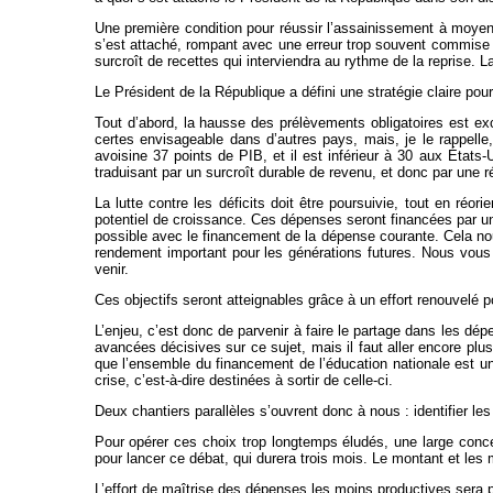
Une première condition pour réussir l’assainissement à moyen
s’est attaché, rompant avec une erreur trop souvent commise pa
surcroît de recettes qui interviendra au rythme de la reprise. 
Le Président de la République a défini une stratégie claire pou
Tout d’abord, la hausse des prélèvements obligatoires est exc
certes envisageable dans d’autres pays, mais, je le rappell
avoisine 37 points de PIB, et il est inférieur à 30 aux États
traduisant par un surcroît durable de revenu, et donc par une r
La lutte contre les déficits doit être poursuivie, tout en réo
potentiel de croissance. Ces dépenses seront financées par un e
possible avec le financement de la dépense courante. Cela nous
rendement important pour les générations futures. Nous vous 
venir.
Ces objectifs seront atteignables grâce à un effort renouvelé 
L’enjeu, c’est donc de parvenir à faire le partage dans les 
avancées décisives sur ce sujet, mais il faut aller encore plu
que l’ensemble du financement de l’éducation nationale est 
crise, c’est-à-dire destinées à sortir de celle-ci.
Deux chantiers parallèles s’ouvrent donc à nous : identifier l
Pour opérer ces choix trop longtemps éludés, une large conce
pour lancer ce débat, qui durera trois mois. Le montant et les
L’effort de maîtrise des dépenses les moins productives sera pa