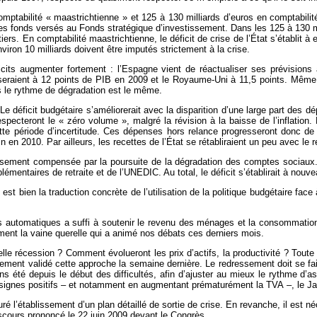
 comptabilité « maastrichtienne » et 125 à 130 milliards d’euros en comptabilit
s fonds versés au Fonds stratégique d’investissement. Dans les 125 à 130 mill
x tiers. En comptabilité maastrichtienne, le déficit de crise de l’État s’établit 
environ 10 milliards doivent être imputés strictement à la crise.
s augmenter fortement : l’Espagne vient de réactualiser ses prévisions à 
eraient à 12 points de PIB en 2009 et le Royaume-Uni à 11,5 points. Même l
ais le rythme de dégradation est le même.
Le déficit budgétaire s’améliorerait avec la disparition d’une large part des d
specteront le « zéro volume », malgré la révision à la baisse de l’inflation
tte période d’incertitude. Ces dépenses hors relance progresseront donc de
n en 2010. Par ailleurs, les recettes de l’État se rétabliraient un peu avec le
eusement compensée par la poursuite de la dégradation des comptes sociaux. 
entaires de retraite et de l’UNEDIC. Au total, le déficit s’établirait à nouve
est bien la traduction concrète de l’utilisation de la politique budgétaire face
rs automatiques a suffi à soutenir le revenu des ménages et la consommation
vement la vaine querelle qui a animé nos débats ces derniers mois.
elle récession ? Comment évolueront les prix d’actifs, la productivité ? Toute 
ement validé cette approche la semaine dernière. Le redressement doit se faire 
ons été depuis le début des difficultés, afin d’ajuster au mieux le rythme 
s signes positifs – et notamment en augmentant prématurément la TVA –, le Jap
ré l’établissement d’un plan détaillé de sortie de crise. En revanche, il est n
iscours prononcé le 22 juin 2009 devant le Congrès.