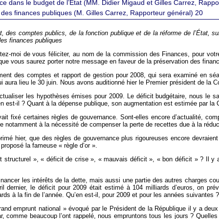
ce dans le budget de l’État (MM. Didier Migaud et Gilles Carrez, Rappo
 des finances publiques (M. Gilles Carrez, Rapporteur général) 20
des comptes publics, de la fonction publique et de la réforme de l’État, sur
 des finances publiques
ttez-moi de vous féliciter, au nom de la commission des Finances, pour votre
re que vous saurez porter notre message en faveur de la préservation des finan
ment des comptes et rapport de gestion pour 2008, qui sera examiné en séanc
i aura lieu le 30 juin. Nous avons auditionné hier le Premier président de la 
actualiser les hypothèses émises pour 2009. Le déficit budgétaire, nous le
qu’en est-il ? Quant à la dépense publique, son augmentation est estimée par l
it fixé certaines règles de gouvernance. Sont-elles encore d’actualité, com
nse notamment à la nécessité de compenser la perte de recettes due à la réduct
primé hier, que des règles de gouvernance plus rigoureuses encore devraie
roposé la fameuse « règle d’or ».
ructurel », « déficit de crise », « mauvais déficit », « bon déficit » ? Il y 
ancer les intérêts de la dette, mais aussi une partie des autres charges cour
il dernier, le déficit pour 2009 était estimé à 104 milliards d’euros, on 
ards à la fin de l’année. Qu’en est-il, pour 2009 et pour les années suivantes ?
nd emprunt national » évoqué par le Président de la République il y a deux 
 car, comme beaucoup l’ont rappelé, nous empruntons tous les jours ? Quelle