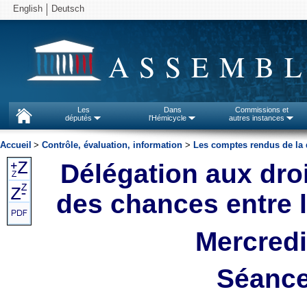
English
Deutsch
ASSEMBL
Les
Dans
Commissions et
députés
l'Hémicycle
autres instances
Accueil
>
Contrôle, évaluation, information
>
Les comptes rendus de la 
Délégation aux droi
des chances entre
Mercredi
Séance