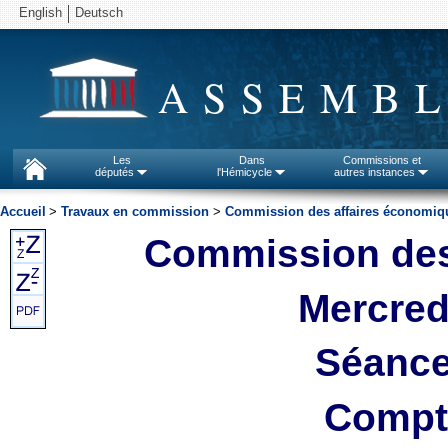
English
Deutsch
ASSEMBL
Les
Dans
Commissions et
députés
l'Hémicycle
autres instances
Accueil
>
Travaux en commission
>
Commission des affaires économiq
Commission des
Mercredi
Séance
Compte