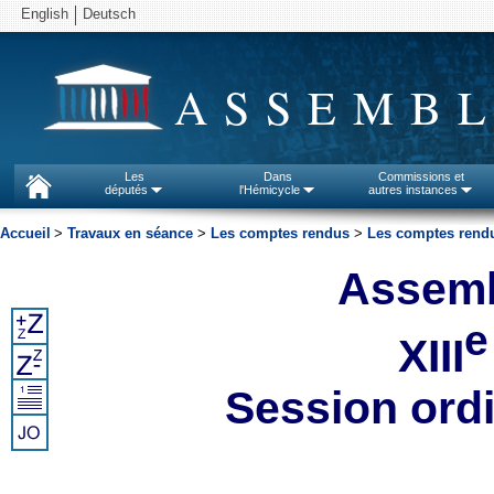
English
Deutsch
ASSEMBL
Les
Dans
Commissions et
députés
l'Hémicycle
autres instances
Accueil
>
Travaux en séance
>
Les comptes rendus
>
Les comptes rendu
Assemb
e
XIII
Session ord