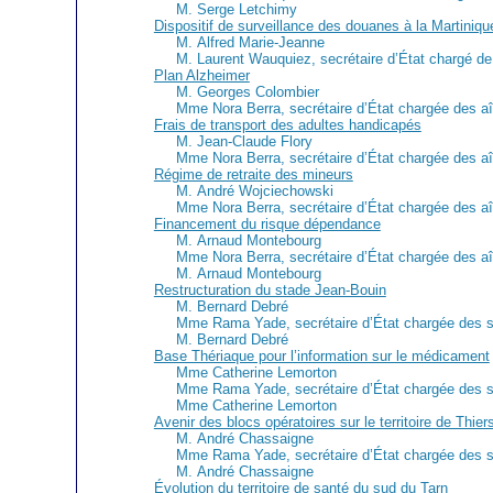
M. Serge Letchimy
Dispositif de surveillance des douanes à la Martiniqu
M. Alfred Marie-Jeanne
M. Laurent Wauquiez, secrétaire d’État chargé de 
Plan Alzheimer
M. Georges Colombier
Mme Nora Berra, secrétaire d’État chargée des a
Frais de transport des adultes handicapés
M. Jean-Claude Flory
Mme Nora Berra, secrétaire d’État chargée des a
Régime de retraite des mineurs
M. André Wojciechowski
Mme Nora Berra, secrétaire d’État chargée des a
Financement du risque dépendance
M. Arnaud Montebourg
Mme Nora Berra, secrétaire d’État chargée des a
M. Arnaud Montebourg
Restructuration du stade Jean-Bouin
M. Bernard Debré
Mme Rama Yade, secrétaire d’État chargée des s
M. Bernard Debré
Base Thériaque pour l’information sur le médicament
Mme Catherine Lemorton
Mme Rama Yade, secrétaire d’État chargée des s
Mme Catherine Lemorton
Avenir des blocs opératoires sur le territoire de Thie
M. André Chassaigne
Mme Rama Yade, secrétaire d’État chargée des s
M. André Chassaigne
Évolution du territoire de santé du sud du Tarn