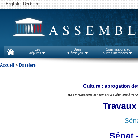
English
Deutsch
ASSEMBL
Les
Dans
Commissions et
députés
l'Hémicycle
autres instances
Accueil
>
Dossiers
Culture : abrogation 
(Les informations concernant les réunions à venir
Travaux
Séna
Sénat 