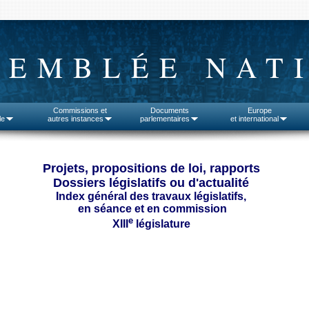
SEMBLÉE NAT
Commissions et
Documents
Europe
le
autres instances
parlementaires
et international
Projets, propositions de loi, rapports
Dossiers législatifs ou d'actualité
Index général des travaux législatifs,
en séance et en commission
e
XIII
législature