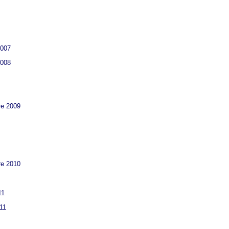
2007
2008
re 2009
re 2010
11
011