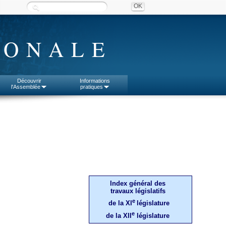
IONALE
Découvrir
Informations
l'Assemblée
pratiques
Index général des
travaux législatifs
e
de la XI
législature
e
de la XII
législature