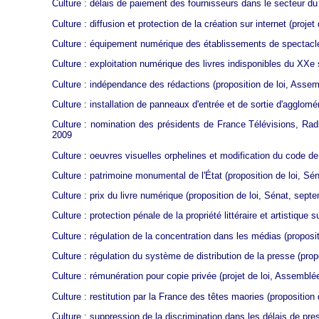
Culture : délais de paiement des fournisseurs dans le secteur du 
Culture : diffusion et protection de la création sur internet
(projet 
Culture : équipement numérique des établissements de spectac
Culture : exploitation numérique des livres indisponibles du XXe 
Culture : indépendance des rédactions
(proposition de loi, Assemb
Culture : installation de panneaux d'entrée et de sortie d'agglomé
Culture : nomination des présidents de France Télévisions, Radi
2009
Culture : oeuvres visuelles orphelines et modification du code de l
Culture : patrimoine monumental de l'État
(proposition de loi, Sé
Culture : prix du livre numérique
(proposition de loi, Sénat, sept
Culture : protection pénale de la propriété littéraire et artistique s
Culture : régulation de la concentration dans les médias
(proposit
Culture : régulation du système de distribution de la presse
(propo
Culture : rémunération pour copie privée
(projet de loi, Assemblé
Culture : restitution par la France des têtes maories
(proposition 
Culture : suppression de la discrimination dans les délais de presc