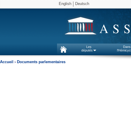
English
Deutsch
AS
Les
Dans
députés
l'Hémicyc
Accueil
Documents parlementaires
>