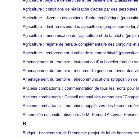
Agriculture : Agence de services et de paiement et Établissement 
Agriculture : conditions de réalisation d'actes par des personnes 
Agriculture : diverses dispositions d'ordre cynégétique
(propositio
Agriculture : droit au revenu des agriculteurs
(proposition de loi,
Agriculture : modernisation de l'agriculture et de la pêche
(projet 
Agriculture : régime de retraite complémentaire des conjoints et 
Agriculture : renforcement durable de la compétitivité
(propositio
Aménagement du territoire : instauration d'un bouclier rural au ser
Aménagement du territoire : mesures d'urgence en faveur des ville
Aménagement du territoire : télécommunications
(proposition de l
Anciens combattants : commémoration de tous les morts pour la
Anciens combattants : Conseil national des communes "Compagn
Anciens combattants : formations supplétives des forces armées 
Assemblée nationale : discours de M. Bernard Accoyer, Présiden
B
Budget : financement de l'économie
(projet de loi de finances re