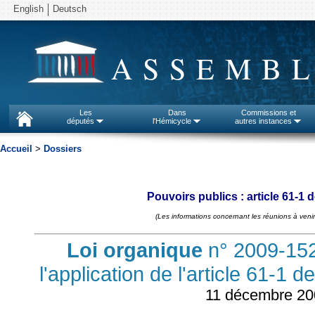
English
Deutsch
ASSEMBL
Les
Dans
Commissions et
députés
l'Hémicycle
autres instances
Accueil
>
Dossiers
Pouvoirs publics : article 61-1 
(Les informations concernant les réunions à venir
Loi organique
n° 2009-152
l'application de l'article 61-1 d
11 décembre 20