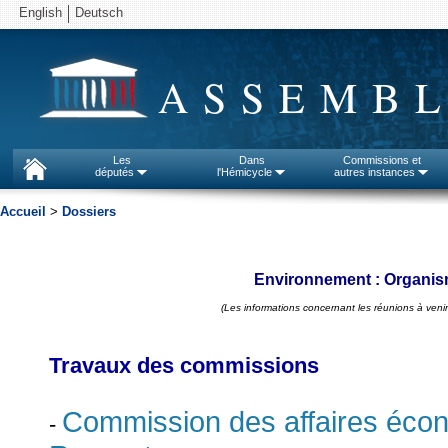
English
Deutsch
ASSEMBL
Les
Dans
Commissions et
députés
l'Hémicycle
autres instances
Accueil
>
Dossiers
Environnement : Organis
(Les informations concernant les réunions à venir
Travaux des commissions
Commission des affaires éco
-