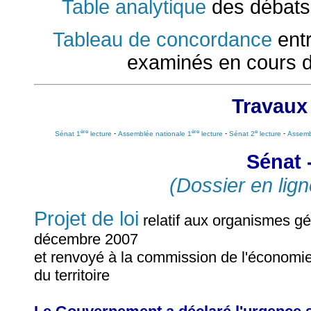
Table analytique
des débats
Tableau de concordance
entr
examinés en cours d
Travaux
ère
ère
e
Sénat 1
lecture
-
Assemblée nationale 1
lecture
-
Sénat 2
lecture
-
Assemb
Sénat 
(Dossier en lign
Projet de loi
relatif aux organismes g
décembre 2007
et renvoyé à la commission de l'économi
du territoire