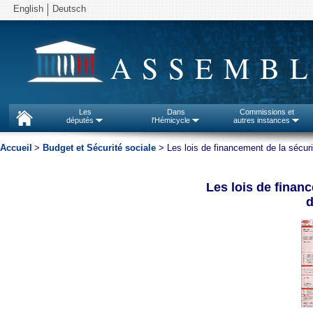
English
Deutsch
ASSEMBL
Les
Dans
Commissions et
députés
l'Hémicycle
autres instances
Accueil
>
Budget et Sécurité sociale
> Les lois de financement de la sécuri
Les lois de financ
d