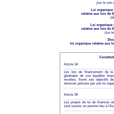
(sur le site
Loi organique 
relative aux lois de 
(d
Loi organique n
relative aux lois de 
(
sur l
Doss
loi organique relative aux l
Constitut
Article 34
.................................................
Les lois de financement de la 
générales de son équilibre fina
recettes, fixent ses objectifs 
réserves prévues par une loi orga
.................................................
Article 39
.................................................
Les projets de loi de finances e
sont soumis en premier lieu à l'A
.................................................