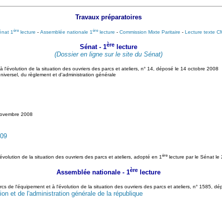
Travaux préparatoires
ère
ère
énat 1
lecture
-
Assemblée nationale 1
lecture
-
Commission Mixte Paritaire
-
Lecture texte 
ère
Sénat - 1
lecture
(Dossier en ligne sur le site du Sénat)
 l'évolution de la situation des ouvriers des parcs et ateliers, n° 14, déposé le 14 octobre 2008
universel, du règlement et d'administration générale
novembre 2008
009
ère
évolution de la situation des ouvriers des parcs et ateliers, adopté en 1
lecture par le Sénat le 
ère
Assemblée nationale - 1
lecture
cs de l'équipement et à l'évolution de la situation des ouvriers des parcs et ateliers, n° 1585, dé
ion et de l'administration générale de la république