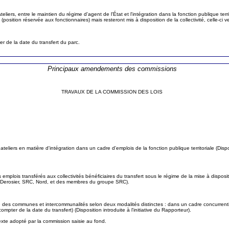
eliers, entre le maintien du régime d'agent de l'État et l'intégration dans la fonction publique terr
position réservée aux fonctionnaires) mais resteront mis à disposition de la collectivité, celle-ci
r de la date du transfert du parc.
Principaux amendements des commissions
TRAVAUX DE LA COMMISSION DES LOIS
teliers en matière d'intégration dans un cadre d'emplois de la fonction publique territoriale (Dispos
 emplois transférés aux collectivités bénéficiaires du transfert sous le régime de la mise à disposi
rnard Derosier, SRC, Nord, et des membres du groupe SRC).
e des communes et intercommunalités selon deux modalités distinctes : dans un cadre concurrent
er de la date du transfert) (Disposition introduite à l'initiative du Rapporteur).
texte adopté par la commission saisie au fond.