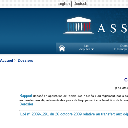
English
Deutsch
AS
Les
Dans
députés
l'Hémicyc
Accueil
>
Dossiers
C
(Les info
Rapport
déposé en application de l'article 145-7 alinéa 1 du règlement, par la co
au transfert aux départements des parcs de l'équipement et à l'évolution de la sit
Derosier
Loi
n° 2009-1291 du 26 octobre 2009 relative au transfert aux dép