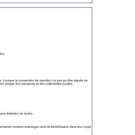
ert.
re. Lorsque la convention de transfert n'a pas pu être signée au
 en charge des transports et des collectivités locales.
sans limitation de durée.
 conserver certains avantages dont ils bénéficiaient dans leur corps