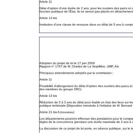
Article 11
Délai d'option d'une durée de 2 ans, pour les ouvriers des parcs et at
fonction publique de l'État, ils ne seront pas placés en détachement (
Article 13 bis
Institution d'une clause de revoyure dans un délai de 5 ans à compte
Adoption du projet de loi le 17 juin 2009
Rapport n° 1767 de M. Charles de La Verpillière, UMP, Ain
Principaux amendements adoptés par la commission :
Article 11
Possibilité d'allongement du délai d'option des ouvriers des parcs et a
des membres du groupe SRC).
Article 13 bis
Réduction de 5 à 3 ans du délai pour établir un état des lieux sur les
publique territoriale (Disposition introduite à l'initiative de M. Be
Article 21 bis A (nouveau)
Les départements pourront effectuer des prestations pour le compt
règles de la concurrence (pendant une durée maximale de 3 ans à compt
La discussion de ce projet de loi porte, en séance publique, sur le 