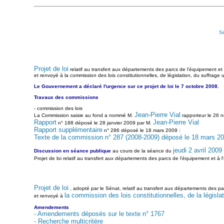
S
Projet de loi
relatif au transfert aux départements des parcs de l'équipement et à
et renvoyé à la commission des lois constitutionnelles, de législation, du suffrage 
Le Gouvernement a déclaré l'urgence sur ce projet de loi le 7 octobre 2008.
Travaux des commissions
- commission des lois
Jean-Pierre Vial
La Commission saisie au fond a nommé M.
rapporteur le 26 
Rapport
Jean-Pierre Vial
n° 188 déposé le 28 janvier 2009 par M.
Rapport supplémentaire
n° 286 déposé le 18 mars 2009 :
Texte de la commission n° 287 (2008-2009) déposé le 18 mars 2
jeudi 2 avril 2009
Discussion en séance publique
au cours de la séance du
Projet de loi relatif au transfert aux départements des parcs de l'équipement et à l'
Projet de loi
, adopté par le Sénat, relatif au transfert aux départements des par
la commission des lois constitutionnelles, de la législat
et renvoyé à
Amendements
- Amendements déposés sur le texte n° 1767
- Recherche multicritère