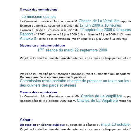
Travaux des commissions
commission des lois
-
Charles de La Verpillière
La Commission saisie au fond a nommé M.
rapporte
17 juin 2009 à 10 heures
Examen du texte au cours de la réunion du
22 septembre 2009 à 9 heures
Examen du texte au cours de la réunion du
Rapport
n° 1767 déposé le 17 juin 2009 (mis en ligne le 19 juin 2009 à 13 heure
Annexe 0
- Texte de la commission (mis en ligne le 18 juin 2009 à 11 heures)
Discussion en séance publique
ère
1
séance du mardi 22 septembre 2009
Projet de loi relatif au transfert aux départements des parcs de l'équipement et à l'
Projet de loi , modifié par l'Assemblée nationale, relatif au transfert aux départe
Convocation d'une commission mixte paritaire
Commission mixte paritaire chargée de proposer un texte sur les di
des ouvriers des parcs et ateliers
Travaux des commissions
Charles de La Verpillière
La Commission Mixte Paritaire a nommé MM.
rappor
Charles de La Verpillière
Rapport déposé le 8 octobre 2009 par M.
rapporteu
Sénat :
mardi 13 octobre
Discussion en séance publique
au cours de la séance du
Projet de loi relatif au transfert aux départements des parcs de l'équipement et à l'