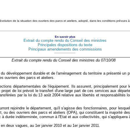
évolution de la situation des ouvriers des parcs et ateliers, adopté, dans les conditions prévues à 
En savoir plus
Extrait du compte rendu du Conseil des ministres
Principales dispositions du texte
Principaux amendements des commissions
Extrait du compte rendu du Conseil des ministres du 07/10/08
ie, du développement durable et de l'aménagement du territoire a présenté un pr
es ouvriers des parcs et ateliers.
ections départementales de l'équipement. Ils assurent, principalement pour 
 projet de loi prévoit le transfert d'une large part de ces services aux dépar
transférées par la loi du 13 août 2004 relative aux libertés et responsabilités 
rront rejoindre le département, qu'il s'agisse des fonctionnaires, pour lesquel
, ou des ouvriers des parcs et ateliers (OPA), qui constituent la majorité de
ic à durée indéterminée, commun à l'Etat et aux collectivités, qui s'appliquer
en deux vagues, au 1er janvier 2010 et au 1er janvier 2011.