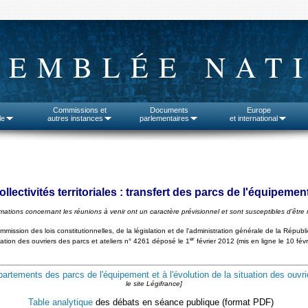
SEMBLÉE NAT
Commissions et
Documents
Europe
le
autres instances
parlementaires
et international
ollectivités territoriales : transfert des parcs de l'équipemen
rmations concernant les réunions à venir ont un caractère prévisionnel et sont susceptibles d'être 
mmission des lois constitutionnelles, de la législation et de l'administration générale de la Répub
er
uation des ouvriers des parcs et ateliers n° 4261 déposé le 1
février 2012 (mis en ligne le 10 fé
artements des parcs de l'équipement et à l'évolution de la situation des ouvri
le site Légifrance]
Table analytique
des débats en séance publique (format PDF)