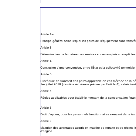
Article 1er
Principe général selon lequel les parcs de l'équipement sont transf
Article 3
Détermination de la nature des services et des emplois susceptibles d'
Article 4
Conclusion d'une convention, entre l'État et la collectivité territorial
Article 5
Procédure de transfert des parcs applicable en cas d'échec de la négo
1er juillet 2010 (dernière échéance prévue par l'article 4), celui-ci 
Article 6
Règles applicables pour établir le montant de la compensation financi
Article 8
Droit d'option, pour les personnels fonctionnaires exerçant dans les p
Article 9
Maintien des avantages acquis en matière de retraite et de régime inde
d'origine.