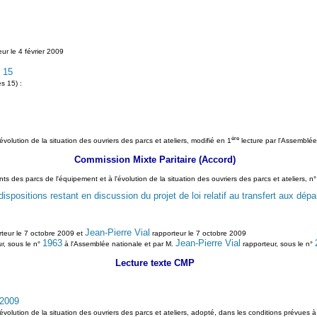
ur le 4 février 2009
 15
s 15) :
ère
évolution de la situation des ouvriers des parcs et ateliers, modifié en 1
lecture par l'Assemblé
Commission Mixte Paritaire (Accord)
ments des parcs de l'équipement et à l'évolution de la situation des ouvriers des parcs et ateliers
spositions restant en discussion du projet de loi relatif au transfert aux dépa
Jean-Pierre Vial
teur le 7 octobre 2009 et
rapporteur le 7 octobre 2009
1963
Jean-Pierre Vial
r, sous le n°
à l'Assemblée nationale et par M.
rapporteur, sous le n°
Lecture texte CMP
 2009
évolution de la situation des ouvriers des parcs et ateliers, adopté, dans les conditions prévues à 