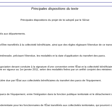
Principales dispositions du texte
Principales dispositions du projet de loi adopté par le Sénat
érés aux départements.
être transférés à la collectivité bénéficiaire, ainsi que des règles régissant l'étendue de ce transf
e intéressée, précisant l'étendue, les modalités et la date d'application du transfert des parcs.
ciation devant conduire à la signature d'une convention entre l'État et la collectivité bénéficiai
entre en vigueur au 1er janvier 2011, selon des modalités fixées par un arrêté conjoint des ministres
ère due par l'État aux collectivités bénéficiaires du transfert des parcs de l'équipement.
arcs de l'équipement, entre l'intégration dans la fonction publique territoriale et le détachement 
mnitaire pour les fonctionnaires de l'État transférés aux collectivités territoriales, qui pourront