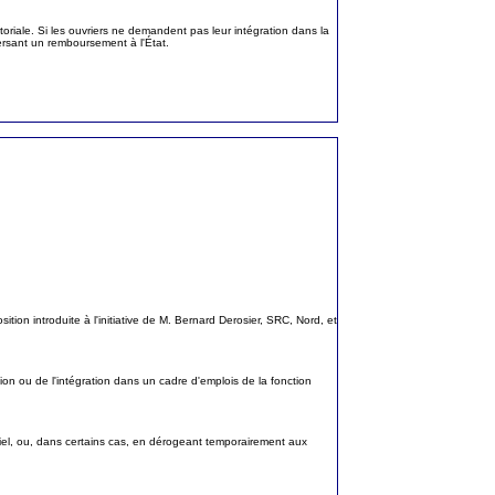
itoriale. Si les ouvriers ne demandent pas leur intégration dans la
 versant un remboursement à l'État.
ition introduite à l'initiative de M. Bernard Derosier, SRC, Nord, et
tion ou de l'intégration dans un cadre d'emplois de la fonction
iel, ou, dans certains cas, en dérogeant temporairement aux