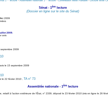
énat 1
lecture
-
Assemblée nationale 1
lecture
-
Commission Mixte Paritaire
-
Lecture texte 
ère
Sénat - 1
lecture
(Dossier en ligne sur le site du Sénat)
illet 2009
armées
illet 2009.
r avis
6 septembre 2009
010
avis le 15 septembre 2009
010
TA n° 73
t le 22 février 2010 ,
ère
Assemblée nationale - 1
lecture
elatif à l'action extérieure de l'État, n° 2339, déposé le 23 février 2010 (mis en ligne le 26 fév