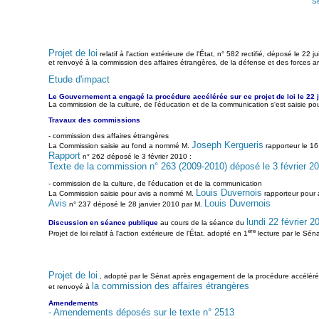
S
Projet de loi
relatif à l'action extérieure de l'État, n° 582 rectifié, déposé le 22 ju
et renvoyé à la commission des affaires étrangères, de la défense et des forces 
Etude d'impact
Le Gouvernement a engagé la procédure accélérée sur ce projet de loi le 22 ju
La commission de la culture, de l'éducation et de la communication s'est saisie pou
Travaux des commissions
- commission des affaires étrangères
Joseph Kergueris
La Commission saisie au fond a nommé M.
rapporteur le 1
Rapport
n° 262 déposé le 3 février 2010 :
Texte de la commission n° 263 (2009-2010) déposé le 3 février 2
- commission de la culture, de l'éducation et de la communication
Louis Duvernois
La Commission saisie pour avis a nommé M.
rapporteur pour 
Avis
Louis Duvernois
n° 237 déposé le 28 janvier 2010 par M.
lundi 22 février 2
Discussion en séance publique
au cours de la séance du
ère
Projet de loi relatif à l'action extérieure de l'État, adopté en 1
lecture par le Séna
Projet de loi
, adopté par le Sénat après engagement de la procédure accélérée, r
la commission des affaires étrangères
et renvoyé à
Amendements
- Amendements déposés sur le texte n° 2513