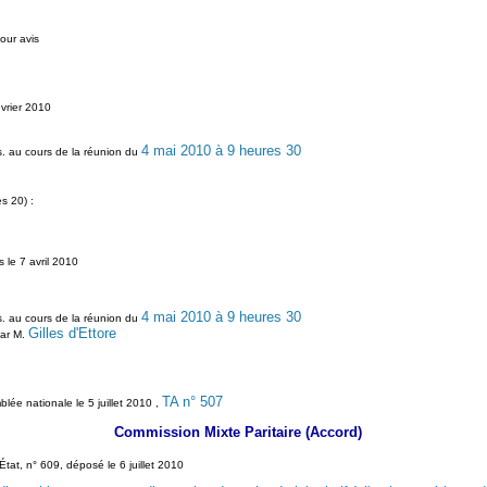
our avis
vrier 2010
4 mai 2010 à 9 heures 30
s. au cours de la réunion du
s 20) :
 le 7 avril 2010
4 mai 2010 à 9 heures 30
s. au cours de la réunion du
Gilles d'Ettore
par M.
TA n° 507
blée nationale le 5 juillet 2010 ,
Commission Mixte Paritaire (Accord)
'État, n° 609, déposé le 6 juillet 2010