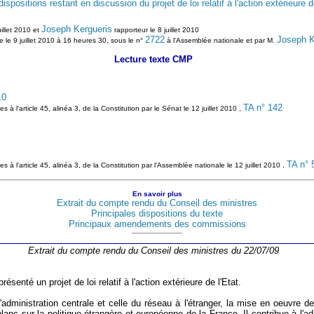
ositions restant en discussion du projet de loi relatif à l'action extérieure de
Joseph Kergueris
uillet 2010 et
rapporteur le 8 juillet 2010
2722
Joseph K
e le 9 juillet 2010 à 16 heures 30, sous le n°
à l'Assemblée nationale et par M.
Lecture texte CMP
10
TA n° 142
es à l'article 45, alinéa 3, de la Constitution par le Sénat le 12 juillet 2010 ,
TA n° 
ues à l'article 45, alinéa 3, de la Constitution par l'Assemblée nationale le 12 juillet 2010 ,
En savoir plus
Extrait du compte rendu du Conseil des ministres
Principales dispositions du texte
Principaux amendements des commissions
Extrait du compte rendu du Conseil des ministres du 22/07/09
senté un projet de loi relatif à l'action extérieure de l'Etat.
l'administration centrale et celle du réseau à l'étranger, la mise en oeuvre d
blanc sur la politique étrangère et européenne de la France. Il contribue à l'ad