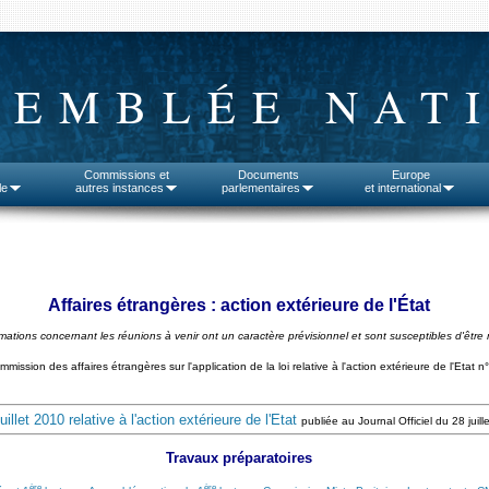
SEMBLÉE NAT
Commissions et
Documents
Europe
le
autres instances
parlementaires
et international
Affaires étrangères : action extérieure de l'État
rmations concernant les réunions à venir ont un caractère prévisionnel et sont susceptibles d'être 
mission des affaires étrangères sur l'application de la loi relative à l'action extérieure de l'Etat
illet 2010 relative à l'action extérieure de l'Etat
publiée au Journal Officiel du 28 juil
Travaux préparatoires
ère
ère