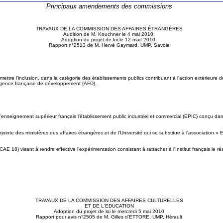
Principaux amendements des commissions
TRAVAUX DE LA COMMISSION DES AFFAIRES ÉTRANGÈRES
Audition de M. Kouchner le 4 mai 2010.
Adoption du projet de loi le 12 maiI 2010.
Rapport n°2513 de M. Hervé Gaymard, UMP, Savoie
ttre l'inclusion, dans la catégorie des établissements publics contribuant à l'action extérieure 
 l'Agence française de développement (AFD).
é de l'enseignement supérieur français l'établissement public industriel et commercial (EPIC) conçu da
jointe des ministères des affaires étrangères et de l'Université qui se substitue à l'association 
18) visant à rendre effective l'expérimentation consistant à rattacher à l'Institut français le rés
TRAVAUX DE LA COMMISSION DES AFFAIRES CULTURELLES
ET DE L'EDUCATION
Adoption du projet de loi le mercredi 5 mai 2010
Rapport pour avis n°2505 de M. Gilles d'ETTORE, UMP, Hérault