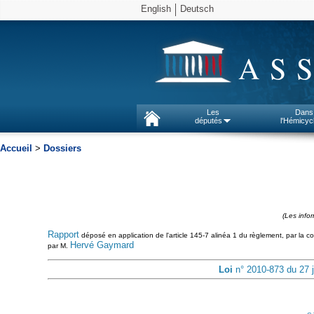
English
Deutsch
AS
Les
Dans
députés
l'Hémicyc
Accueil
>
Dossiers
(Les info
Rapport
déposé en application de l'article 145-7 alinéa 1 du règlement, par la com
Hervé Gaymard
par M.
Loi
n° 2010-873 du 27 ju