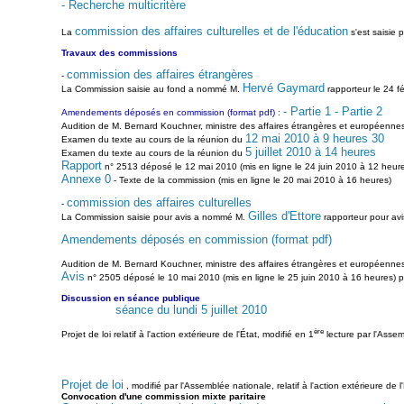
- Recherche multicritère
commission des affaires culturelles et de l'éducation
La
s'est saisie p
Travaux des commissions
commission des affaires étrangères
-
Hervé Gaymard
La Commission saisie au fond a nommé M.
rapporteur le 24 fé
- Partie 1
- Partie 2
Amendements déposés en commission (format pdf) :
Audition de M. Bernard Kouchner, ministre des affaires étrangères et européenne
12 mai 2010 à 9 heures 30
Examen du texte au cours de la réunion du
5 juillet 2010 à 14 heures
Examen du texte au cours de la réunion du
Rapport
n° 2513 déposé le 12 mai 2010 (mis en ligne le 24 juin 2010 à 12 heure
Annexe 0
- Texte de la commission (mis en ligne le 20 mai 2010 à 16 heures)
commission des affaires culturelles
-
Gilles d'Ettore
La Commission saisie pour avis a nommé M.
rapporteur pour avis
Amendements déposés en commission (format pdf)
Audition de M. Bernard Kouchner, ministre des affaires étrangères et européenne
Avis
n° 2505 déposé le 10 mai 2010 (mis en ligne le 25 juin 2010 à 16 heures) 
Discussion en séance publique
séance du lundi 5 juillet 2010
ère
Projet de loi relatif à l'action extérieure de l'État, modifié en 1
lecture par l'Assem
Projet de loi
, modifié par l'Assemblée nationale, relatif à l'action extérieure de l
Convocation d'une commission mixte paritaire