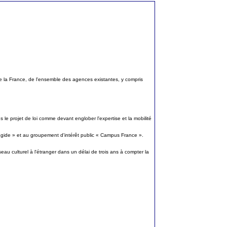
de la France, de l'ensemble des agences existantes, y compris
ns le projet de loi comme devant englober l'expertise et la mobilité
« Egide » et au groupement d'intérêt public « Campus France ».
eau culturel à l'étranger dans un délai de trois ans à compter la