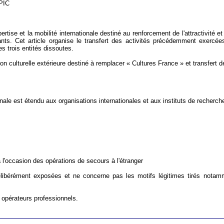
EPIC
expertise et la mobilité internationale destiné au renforcement de l'attractivi
diants. Cet article organise le transfert des activités précédemment exer
s trois entités dissoutes.
ction culturelle extérieure destiné à remplacer « Cultures France » et transfert 
ionale est étendu aux organisations internationales et aux instituts de recherch
 l'occasion des opérations de secours à l'étranger
ibérément exposées et ne concerne pas les motifs légitimes tirés notammen
es opérateurs professionnels.