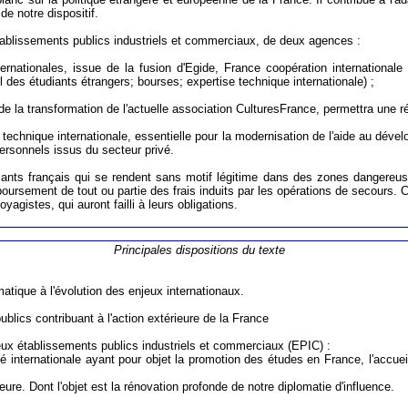
 de notre dispositif.
établissements publics industriels et commerciaux, de deux agences :
internationales, issue de la fusion d'Egide, France coopération internationa
l des étudiants étrangers; bourses; expertise technique internationale) ;
ra de la transformation de l'actuelle association CulturesFrance, permettra une 
se technique internationale, essentielle pour la modernisation de l'aide au dével
personnels issus du secteur privé.
ssants français qui se rendent sans motif légitime dans des zones dangereus
oursement de tout ou partie des frais induits par les opérations de secours. C
agistes, qui auront failli à leurs obligations.
Principales dispositions du texte
omatique à l'évolution des enjeux internationaux.
ublics contribuant à l'action extérieure de la France
 deux établissements publics industriels et commerciaux (EPIC) :
ité internationale ayant pour objet la promotion des études en France, l'accue
ieure. Dont l'objet est la rénovation profonde de notre diplomatie d'influence.