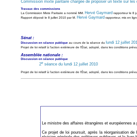
Commission mixte paritaire chargée de proposer un texte sur les disp
Travaux des commissions
Hervé Gaymard
La Commission Mixte Paritaire a nommé MM.
rapporteur le 8 j
Hervé Gaymard
Rapport déposé le 8 juillet 2010 par M.
rapporteur, mis en lign
Sénat :
lundi 12 juillet 20
Discussion en séance publique
au cours de la séance du
Projet de loi relatif à l'action extérieure de l'État, adopté, dans les conditions prévu
Assemblée nationale :
Discussion en séance publique
e
2
séance du lundi 12 juillet 2010
Projet de loi relatif à l'action extérieure de l'État, adopté, dans les conditions prév
Le ministre des affaires étrangères et européennes a pré
Ce projet de loi poursuit, après la réorganisation de 
révision générale des politiques publiques et le livre 