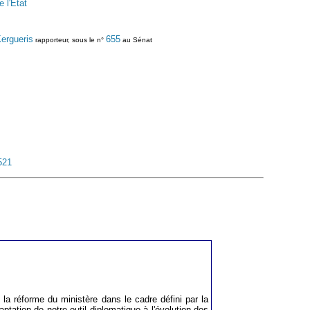
 l'Etat
ergueris
655
rapporteur, sous le n°
au Sénat
521
e la réforme du ministère dans le cadre défini par la
aptation de notre outil diplomatique à l'évolution des