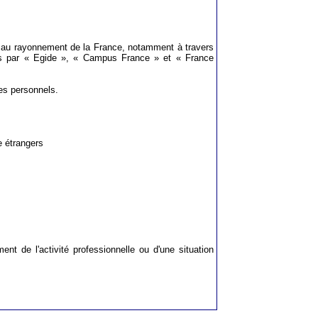
té et au rayonnement de la France, notamment à travers
cées par « Egide », « Campus France » et « France
des personnels.
e étrangers
t de l'activité professionnelle ou d'une situation