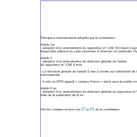
Principaux amendements adoptés par la commission :
Article 1er
- adoption d'un amendement du rapporteur (n° CAE 52) visant à perme
lorsqu'elles relèvent du code monétaire et financier, en particulier
Article 5
- adoption d'un amendement de rédaction globale de l'article.
du rapporteur (n° CAE 6 rect).
- La réécriture globale de l'article 5 vise à centrer sur l'attractivit
internationale.
- Il crée un EPIC appelé « campus France » placé sous la tutelle con
Article 6 ter
- adoption d'un amendement de rédaction globale du rapporteur (n°CAE 
date de la publication de la loi.
57
61
Voir les comptes rendus nos
et
de la commission.