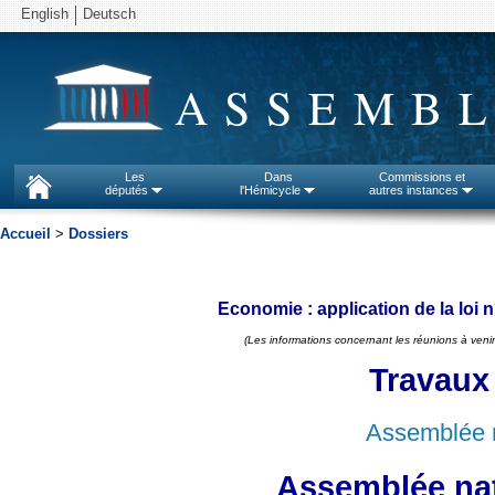
English
Deutsch
ASSEMBL
Les
Dans
Commissions et
députés
l'Hémicycle
autres instances
Accueil
>
Dossiers
Economie : application de la loi
(Les informations concernant les réunions à venir
Travaux
Assemblée n
Assemblée nat