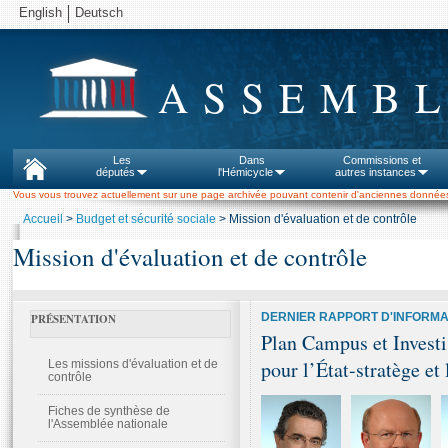
English
Deutsch
ASSEMBL
Les
Dans
Commissions et
députés
l'Hémicycle
autres instances
Vous vous trouvez actuellement sur une page archivée pouvant contenir d'anciennes données
Accueil
>
Budget et sécurité sociale
> Mission d'évaluation et de contrôle
Mission d'évaluation et de contrôle
DERNIER RAPPORT D'INFORMA
PRÉSENTATION
Plan Campus et Investis
pour l’État-stratège et
Les missions d'évaluation et de
contrôle
Fiches de synthèse de
l'Assemblée nationale