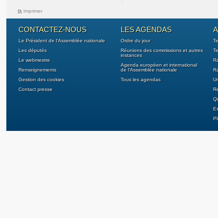
Imprimer
CONTACTEZ-NOUS
LES AGENDAS
A
Le Président de l'Assemblée nationale
Ordre du jour
T
Les députés
Réunions des commissions et autres
Te
instances
Le webmestre
Ra
Agenda européen et international
Renseignements
de l'Assemblée nationale
Ra
Gestion des cookies
Tous les agendas
U
Contact presse
Re
Qu
E
Pl