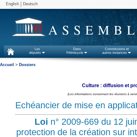
English
Deutsch
ASSEMBL
Les
Dans
Commissions et
députés
l'Hémicycle
autres instances
Accueil
>
Dossiers
Culture : diffusion et pr
(Les informations concernant les réunions à venir
Echéancier de mise en applicatio
Loi
n° 2009-669 du 12 juin
protection de la création sur i